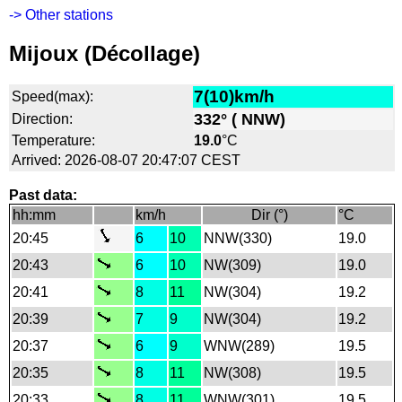
-> Other stations
Mijoux (Décollage)
7(10)km/h
Speed(max):
332° ( NNW)
Direction:
Temperature:
19.0
°C
Arrived: 2026-08-07 20:47:07 CEST
Past data:
hh:mm
km/h
Dir (°)
°C
20:45
6
10
NNW(330)
19.0
20:43
6
10
NW(309)
19.0
20:41
8
11
NW(304)
19.2
20:39
7
9
NW(304)
19.2
20:37
6
9
WNW(289)
19.5
20:35
8
11
NW(308)
19.5
20:33
8
11
WNW(301)
19.5