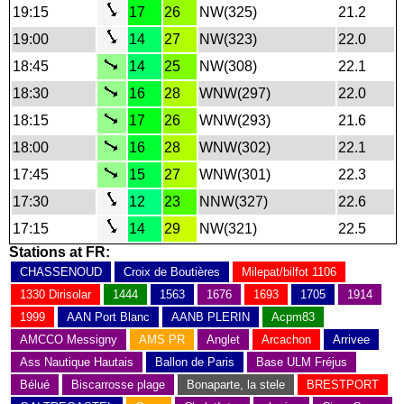
19:15
17
26
NW(325)
21.2
19:00
14
27
NW(323)
22.0
18:45
14
25
NW(308)
22.1
18:30
16
28
WNW(297)
22.0
18:15
17
26
WNW(293)
21.6
18:00
16
28
WNW(302)
22.1
17:45
15
27
WNW(301)
22.3
17:30
12
23
NNW(327)
22.6
17:15
14
29
NW(321)
22.5
Stations at FR:
CHASSENOUD
Croix de Boutières
Milepat/bilfot 1106
1330 Dirisolar
1444
1563
1676
1693
1705
1914
1999
AAN Port Blanc
AANB PLERIN
Acpm83
AMCCO Messigny
AMS PR
Anglet
Arcachon
Arrivee
Ass Nautique Hautais
Ballon de Paris
Base ULM Fréjus
Bélué
Biscarrosse plage
Bonaparte, la stele
BRESTPORT