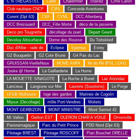
C N TREGASTEL
Caen
ChaletInter
chariez
Cime Caron
Club nautique CNCP
CMS
Concorde Aventures
Corent (Dpt 63)
CVA
CVML
DCC Altenberg
DCC Brezouard
DCC_Fille Morte
déco de la jasserie
Deco pro Tougnette
décollage du puet
Depart Geant
Devoluy Altisurface
Dome des Rousse
Du Toitskloof
Duc d'Albe - rade de
Eclipse
Epernay
Estey
G2 Bouquetin
G2 Cote Brune
G4 Pas du Lac
GRUISSAN-VieilleNouv
HOME ANFA
Ile de Ré (PSL LOIX)
Joske @ Home
La Gaillarderie
La Hume
LA MOUETTE SINAGOTE
La Roche à Bunel
Lac Ariondaz
Lancieux
Langrune sur Mer
Laurens (Soustons)
Le Porge
LFGB Mulhouse
loge des gardes
Marines de Cogolin
Mijoux (Décollage)
môle Port-Vendres
Moliets
MONT GERBIZON
MONT MINISTRE
Mont Semiol 42
Mt Vallon
Oeillon EST
OLERON CHAR A VOILE
Omonville
Panoramagique
Parc du Petit Prince
PDD Nord (Dpt 63)
Pilotage BREST
Pilotage ROSCOFF
Plan Bouchet ORELLE