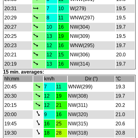
20:31
7
10
W(279)
19.5
20:29
8
11
WNW(297)
19.5
20:27
10
16
NW(304)
19.7
20:25
13
19
NW(309)
19.5
20:23
12
16
WNW(295)
19.7
20:21
12
15
NW(306)
20.0
20:19
13
16
NW(314)
19.7
15 min. averages:
hh:mm
km/h
Dir (°)
°C
20:45
7
11
WNW(299)
19.3
20:30
12
19
NW(308)
19.7
20:15
12
21
NW(311)
20.2
20:00
9
16
NW(320)
21.0
19:45
16
25
NW(315)
20.6
19:30
18
28
NW(318)
20.8