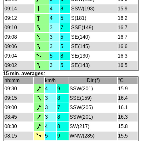
09:14
4
8
SSW(193)
15.9
09:12
4
5
S(181)
16.2
09:10
3
7
SSE(149)
16.7
09:08
3
5
SE(140)
16.7
09:06
3
5
SE(145)
16.6
09:04
5
8
SE(130)
16.3
09:02
3
5
SE(143)
16.5
15 min. averages:
hh:mm
km/h
Dir (°)
°C
09:30
4
9
SSW(201)
15.9
09:15
3
8
SSE(159)
16.4
09:00
3
7
SSW(205)
16.1
08:45
3
8
SSW(201)
16.3
08:30
4
8
SW(217)
15.8
08:15
5
9
WNW(285)
15.5