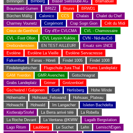
Binningen
Birnberg
Blaser Swisslube AG
Brämabüel
Braunwald Gumen
BRIZ2
Brunni
BRWD1
Bürchen Mällig
Calonico
CCS
Chalais
Chalet du Chef
Charmey Vounetz
Corgémont
Crap Sogn Gion
Crêt du Midi
Creux-de-Genthod
Cry d'Err CVLCMA
CVL - Chamossaire
CVL - Foot Ollon
CVL Leysin Kuklos
CVN - Nid-du-Crô
Dreibündenstein
EN TEST AILLEUR!
Ersatz sim 1NCE
Evolène
Evolène La Vieille
Evolène Servacresse
Falkenflue
Fanas - Höreli
Findel 1005
Findel 1008
Findelengletscher
Flugschule Jura Thal
Flums Landeplatz
GAM Yverdon
GMR Avenches
Gotschnagrat
Grabs Landeplatz
Grimer
Grotzenbüel
Gschwänd / Galgenen
Gurli
Herlisberg
Hohe Winde
Höhematte
Hohsaas_Felswand
Hohsaas_Plateau
Hohwacht
Hohwald
Im Langacher
Isleten Bachdelta
Kistleralp/Stofel
La Berra arrivé télé
La Robella
La Roche Devant
La Ventana @KWW
Lagalb Bergstation
Lago Ritom
Laubberg
Le Suchet
Lehn
LemischEigen