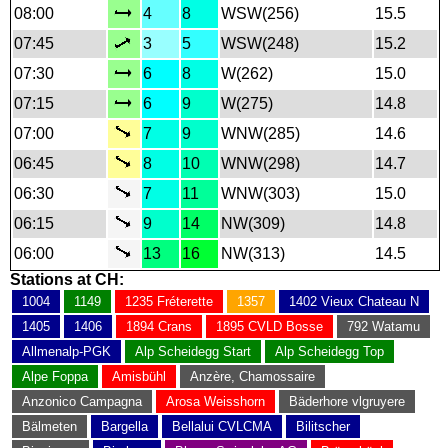
08:00
4
8
WSW(256)
15.5
07:45
3
5
WSW(248)
15.2
07:30
6
8
W(262)
15.0
07:15
6
9
W(275)
14.8
07:00
7
9
WNW(285)
14.6
06:45
8
10
WNW(298)
14.7
06:30
7
11
WNW(303)
15.0
06:15
9
14
NW(309)
14.8
06:00
13
16
NW(313)
14.5
Stations at CH:
1004
1149
1235 Fréterette
1357
1402 Vieux Chateau N
1405
1406
1894 Crans
1895 CVLD Bosse
792 Watamu
Allmenalp-PGK
Alp Scheidegg Start
Alp Scheidegg Top
Alpe Foppa
Amisbühl
Anzère, Chamossaire
Anzonico Campagna
Arosa Weisshorn
Bäderhore vlgruyere
Bälmeten
Bargella
Bellalui CVLCMA
Bilitscher