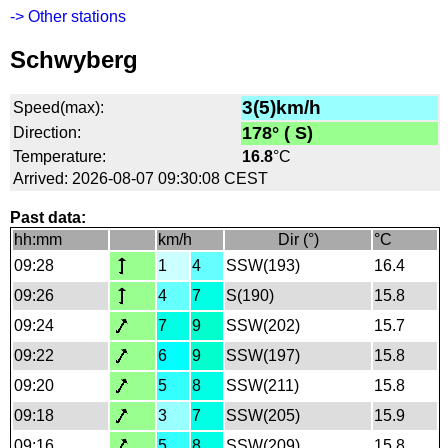
-> Other stations
Schwyberg
3(5)km/h
Speed(max):
178° ( S)
Direction:
Temperature:
16.8
°C
Arrived: 2026-08-07 09:30:08 CEST
Past data:
hh:mm
km/h
Dir (°)
°C
09:28
1
4
SSW(193)
16.4
09:26
4
7
S(190)
15.8
09:24
7
9
SSW(202)
15.7
09:22
6
9
SSW(197)
15.8
09:20
5
8
SSW(211)
15.8
09:18
3
7
SSW(205)
15.9
09:16
5
8
SSW(209)
15.8