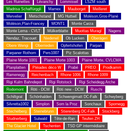
Les Ruinettes
Lévanchy
Lommiswil
LSZM south
Madrisa Schaffürggli
Marnex
Mauborget
Meilleret
Mervelier
Metschstand
MG Huttwil
Moléson,Gros-Plané
Moléson,Plan-Francey
MONT1
Monte Carza
Monte Lema - CVLT
Mülkerblatte
Muottas Muragl
Nagens
Nendaz, Tracouet
Niederwil
Ob Lucken
Oberägeri
Obere Wengi
Oberrieden
Opfertshofen
Parpan
Parpaner Rothorn
Pers1007
Piz Scalottas
Plaine Morte 1001
Plaine Morte 1003
Plaine Morte, CVLCMA
Planplatten
Pléiades déco W
Prabé
PREO
Prodkamm
Ramenegg
Reichenbach
Rhone 1006
Rhone 1009
Rigi Kulm Bahndepot
Rigi Rotstock
Rigi Scheidegg Arche
Rodomont
Röti - DCW
Röti new - DCW
Ruschi
Schiltgrat
Schönhalden
Schwengimatt DC-Falk
Schwyberg
Silvretta1002
Simplon
Som la Proz
Sonchaux
Spornegg
Stechelberg
Steinebrunn
Stierenberg DC-Falk
Stockberg
Studnerberg
Sulwald
Tête-de-Ran
Teufen ZH
The Glacier Hotel
Tschenten
TSD GP intermédiaire