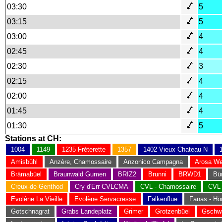
03:30
5
03:15
5
03:00
4
02:45
4
02:30
3
02:15
4
02:00
4
01:45
4
01:30
5
Stations at CH:
1004
1149
1235 Fréterette
1357
1402 Vieux Chateau N
Amisbühl
Anzère, Chamossaire
Anzonico Campagna
Arosa We
Brämabüel
Braunwald Gumen
BRIZ2
Brunni
BRWD1
Bü
Creux-de-Genthod
Cry d'Err CVLCMA
CVL - Chamossaire
CVL 
Evolène La Vieille
Evolène Servacresse
Falkenflue
Fanas - Hör
Gotschnagrat
Grabs Landeplatz
Grimer
Grotzenbüel
Gschwä