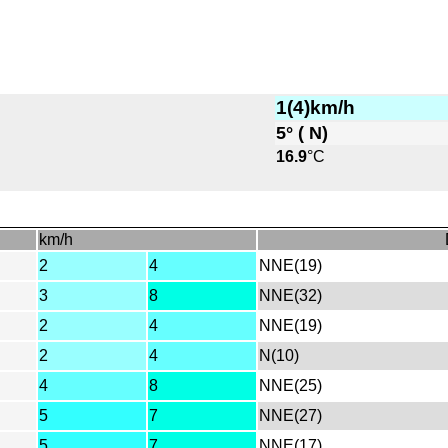
1(4)km/h
5° ( N)
16.9
°C
km/h
2
4
NNE(19)
3
8
NNE(32)
2
4
NNE(19)
2
4
N(10)
4
8
NNE(25)
5
7
NNE(27)
5
7
NNE(17)