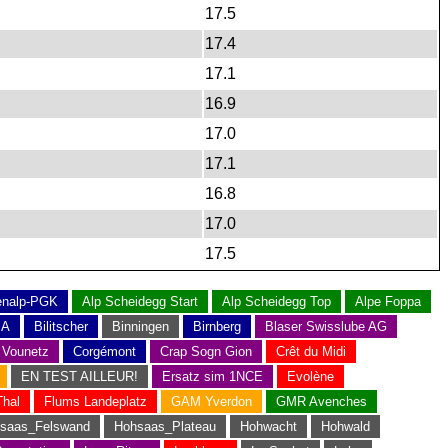
17.5
17.4
17.1
16.9
17.0
17.1
16.8
17.0
17.5
enalp-PGK
Alp Scheidegg Start
Alp Scheidegg Top
Alpe Foppa
MA
Bilitscher
Binningen
Birnberg
Blaser Swisslube AG
 Vounetz
Corgémont
Crap Sogn Gion
Crêt du Midi
EN TEST AILLEUR!
Ersatz sim 1NCE
Evolène
Thal
Flums Landeplatz
GAM Yverdon
GMR Avenches
saas_Felswand
Hohsaas_Plateau
Hohwacht
Hohwald