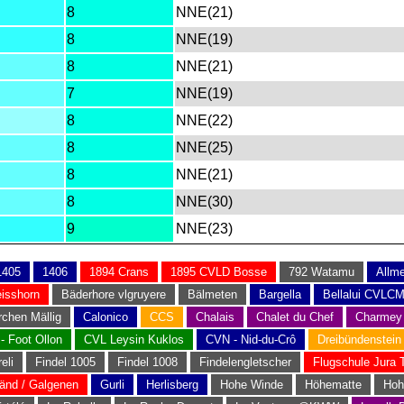
8
NNE(21)
8
NNE(19)
8
NNE(21)
7
NNE(19)
8
NNE(22)
8
NNE(25)
8
NNE(21)
8
NNE(30)
9
NNE(23)
1405
1406
1894 Crans
1895 CVLD Bosse
792 Watamu
Allm
isshorn
Bäderhore vlgruyere
Bälmeten
Bargella
Bellalui CVLC
rchen Mällig
Calonico
CCS
Chalais
Chalet du Chef
Charmey
- Foot Ollon
CVL Leysin Kuklos
CVN - Nid-du-Crô
Dreibündenstein
eli
Findel 1005
Findel 1008
Findelengletscher
Flugschule Jura 
nd / Galgenen
Gurli
Herlisberg
Hohe Winde
Höhematte
Hoh