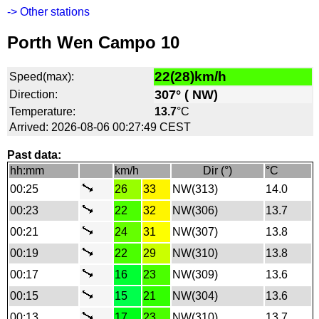
-> Other stations
Porth Wen Campo 10
22(28)km/h
Speed(max):
307° ( NW)
Direction:
Temperature:
13.7
°C
Arrived: 2026-08-06 00:27:49 CEST
Past data:
hh:mm
km/h
Dir (°)
°C
00:25
26
33
NW(313)
14.0
00:23
22
32
NW(306)
13.7
00:21
24
31
NW(307)
13.8
00:19
22
29
NW(310)
13.8
00:17
16
23
NW(309)
13.6
00:15
15
21
NW(304)
13.6
00:13
17
23
NW(310)
13.7