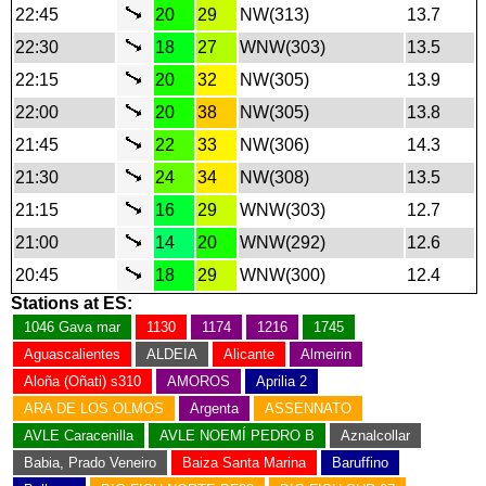
22:45
20
29
NW(313)
13.7
22:30
18
27
WNW(303)
13.5
22:15
20
32
NW(305)
13.9
22:00
20
38
NW(305)
13.8
21:45
22
33
NW(306)
14.3
21:30
24
34
NW(308)
13.5
21:15
16
29
WNW(303)
12.7
21:00
14
20
WNW(292)
12.6
20:45
18
29
WNW(300)
12.4
Stations at ES:
1046 Gava mar
1130
1174
1216
1745
Aguascalientes
ALDEIA
Alicante
Almeirin
Aloña (Oñati) s310
AMOROS
Aprilia 2
ARA DE LOS OLMOS
Argenta
ASSENNATO
AVLE Caracenilla
AVLE NOEMÍ PEDRO B
Aznalcollar
Babia, Prado Veneiro
Baiza Santa Marina
Baruffino