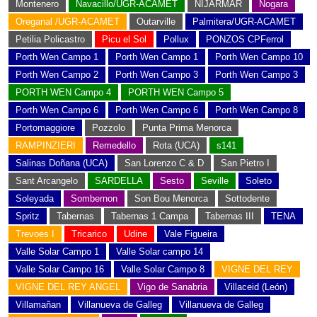
Montenero
Navacillo/UGR-ACAMET
NIJARMAR
Nogara
Oreganal /UGR-ACAMET
Outarville
Palmitera/UGR-ACAMET
Petilia Policastro
Picu el Sol
Pollux
PONZOS CPFerrol
Porth Wen Campo 1
Porth Wen Campo 1
Porth Wen Campo 10
Porth Wen Campo 2
Porth Wen Campo 3
Porth Wen Campo 3
PORTH WEN Campo 4
PORTH WEN Campo 5
Porth Wen Campo 6
Porth Wen Campo 6
Porth Wen Campo 8
Portomaggiore
Pozzolo
Punta Prima Menorca
RAMPINZIERI
Remedello
Rota (UCA)
s141
Salinas Doñana (UCA)
San Lorenzo C & D
San Pietro I
Sant Arcangelo
SARDELLA
Sesto
Seville
Soleto
Soleyada
Sombernon
Son Bou Menorca
Sottodente
Spritz
Tabernas
Tabernas 1 Campa
Tabernas III
TENA
Trevoes I
Tricarico
Udine
Vale Figueira
Valle Solar Campo 1
Valle Solar campo 14
Valle Solar Campo 16
Valle Solar Campo 8
VIGNE DEL REY
VIGNE DEL REY ANGEL
Vigo de Sanabria
Villaceid (León)
Villamañan
Villanueva de Galleg
Villanueva de Galleg