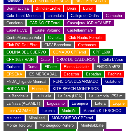
Bellomo
BIG FISH NORTE BF28
BIG FISH SUR 07
Bommacchia
Brindisi-Erchie
Broni
Buñol
Cala Tirant Menorca
calendula
Callejo de Ordás
Camocha
Canaletto
CARIÑO CPFerrol
Cascajera/UGR-ACAMET
Caseta CVB
Castel Volturno
Castellammare
CentreMunicipalVela
Civitella
Club Nàutic Fornells
Club RC De l´Ebre
CMV Barcelona
Cocharcas
COLINA DEL CUERVO
COMADO CPFerrol
CPF 1609
CPF 1657 RAIN
Crato
CRUZ DE CALDERON
Culla L´Arcu
Curbans
Duma
ElFerre
Elorrio-Udalaitz
ENDOIA s578
ERSEKA
ES MERCADAL
Escatron
Espadan
Fachina
FNDA_Higa de Monreal
FUNCIONA DESARMADO
Galatone
HORCAJO
Hueneja
KITE BEACH MONTEROS
La Banditella
La Huella
La Jara (UCA)
La Llambria 1753 m
La Nava (ACAMET)
Lagosanto
Laranjeira
Latera
Lequile
Líbar (ACAMET)
Luxenia
Madroño
Marbella KITESCHOOL
Melinesti
Mihailesti
MONDOÑEDO CPFerrol
Monte Toro Sur
Monteagudo-Portero
Montelabbate