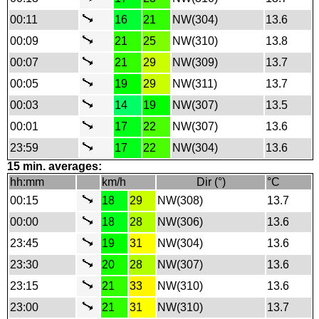
00:11
16
21
NW(304)
13.6
00:09
21
25
NW(310)
13.8
00:07
21
29
NW(309)
13.7
00:05
19
29
NW(311)
13.7
00:03
14
19
NW(307)
13.5
00:01
17
22
NW(307)
13.6
23:59
17
22
NW(304)
13.6
15 min. averages:
hh:mm
km/h
Dir (°)
°C
00:15
18
29
NW(308)
13.7
00:00
18
28
NW(306)
13.6
23:45
19
31
NW(304)
13.6
23:30
20
28
NW(307)
13.6
23:15
21
33
NW(310)
13.6
23:00
21
31
NW(310)
13.7