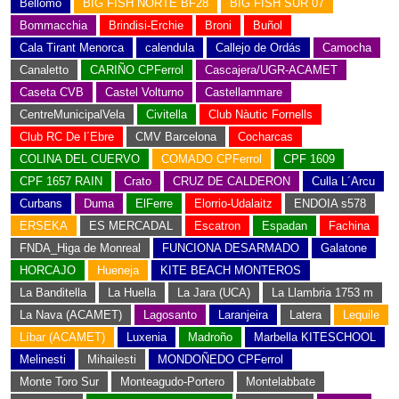
Bellomo
BIG FISH NORTE BF28
BIG FISH SUR 07
Bommacchia
Brindisi-Erchie
Broni
Buñol
Cala Tirant Menorca
calendula
Callejo de Ordás
Camocha
Canaletto
CARIÑO CPFerrol
Cascajera/UGR-ACAMET
Caseta CVB
Castel Volturno
Castellammare
CentreMunicipalVela
Civitella
Club Nàutic Fornells
Club RC De l´Ebre
CMV Barcelona
Cocharcas
COLINA DEL CUERVO
COMADO CPFerrol
CPF 1609
CPF 1657 RAIN
Crato
CRUZ DE CALDERON
Culla L´Arcu
Curbans
Duma
ElFerre
Elorrio-Udalaitz
ENDOIA s578
ERSEKA
ES MERCADAL
Escatron
Espadan
Fachina
FNDA_Higa de Monreal
FUNCIONA DESARMADO
Galatone
HORCAJO
Hueneja
KITE BEACH MONTEROS
La Banditella
La Huella
La Jara (UCA)
La Llambria 1753 m
La Nava (ACAMET)
Lagosanto
Laranjeira
Latera
Lequile
Líbar (ACAMET)
Luxenia
Madroño
Marbella KITESCHOOL
Melinesti
Mihailesti
MONDOÑEDO CPFerrol
Monte Toro Sur
Monteagudo-Portero
Montelabbate