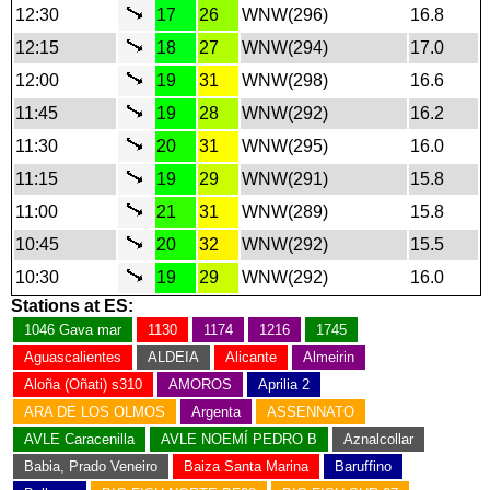
12:30
17
26
WNW(296)
16.8
12:15
18
27
WNW(294)
17.0
12:00
19
31
WNW(298)
16.6
11:45
19
28
WNW(292)
16.2
11:30
20
31
WNW(295)
16.0
11:15
19
29
WNW(291)
15.8
11:00
21
31
WNW(289)
15.8
10:45
20
32
WNW(292)
15.5
10:30
19
29
WNW(292)
16.0
Stations at ES:
1046 Gava mar
1130
1174
1216
1745
Aguascalientes
ALDEIA
Alicante
Almeirin
Aloña (Oñati) s310
AMOROS
Aprilia 2
ARA DE LOS OLMOS
Argenta
ASSENNATO
AVLE Caracenilla
AVLE NOEMÍ PEDRO B
Aznalcollar
Babia, Prado Veneiro
Baiza Santa Marina
Baruffino