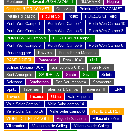
Montenero
Navacillo/UGR-ACAMET
NIJARMAR
Nogara
Oreganal /UGR-ACAMET
Outarville
Palmitera/UGR-ACAMET
Petilia Policastro
Picu el Sol
Pollux
PONZOS CPFerrol
Porth Wen Campo 1
Porth Wen Campo 1
Porth Wen Campo 10
Porth Wen Campo 2
Porth Wen Campo 3
Porth Wen Campo 3
PORTH WEN Campo 4
PORTH WEN Campo 5
Porth Wen Campo 6
Porth Wen Campo 6
Porth Wen Campo 8
Portomaggiore
Pozzolo
Punta Prima Menorca
RAMPINZIERI
Remedello
Rota (UCA)
s141
Salinas Doñana (UCA)
San Lorenzo C & D
San Pietro I
Sant Arcangelo
SARDELLA
Sesto
Seville
Soleto
Soleyada
Sombernon
Son Bou Menorca
Sottodente
Spritz
Tabernas
Tabernas 1 Campa
Tabernas III
TENA
Trevoes I
Tricarico
Udine
Vale Figueira
Valle Solar Campo 1
Valle Solar campo 14
Valle Solar Campo 16
Valle Solar Campo 8
VIGNE DEL REY
VIGNE DEL REY ANGEL
Vigo de Sanabria
Villaceid (León)
Villamañan
Villanueva de Galleg
Villanueva de Galleg