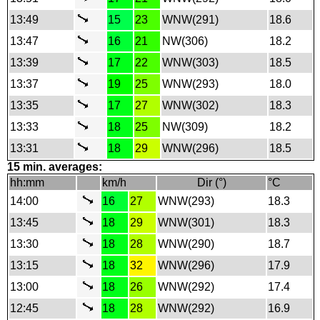
13:49
15
23
WNW(291)
18.6
13:47
16
21
NW(306)
18.2
13:39
17
22
WNW(303)
18.5
13:37
19
25
WNW(293)
18.0
13:35
17
27
WNW(302)
18.3
13:33
18
25
NW(309)
18.2
13:31
18
29
WNW(296)
18.5
15 min. averages:
hh:mm
km/h
Dir (°)
°C
14:00
16
27
WNW(293)
18.3
13:45
18
29
WNW(301)
18.3
13:30
18
28
WNW(290)
18.7
13:15
18
32
WNW(296)
17.9
13:00
18
26
WNW(292)
17.4
12:45
18
28
WNW(292)
16.9