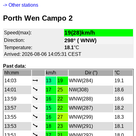
-> Other stations
Porth Wen Campo 2
19(28)km/h
Speed(max):
298° ( WNW)
Direction:
Temperature:
18.1
°C
Arrived: 2026-08-06 14:05:31 CEST
Past data:
hh:mm
km/h
Dir (°)
°C
14:03
13
19
WNW(284)
19.1
14:01
17
25
NW(308)
18.6
13:59
16
22
WNW(288)
18.6
13:57
15
22
WNW(287)
18.2
13:55
16
27
WNW(299)
18.3
13:53
18
23
WNW(291)
18.1
13:51
17
21
WNW(292)
18.0