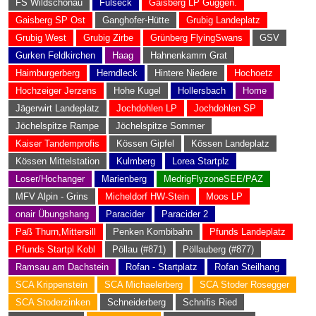
FS Wildschönau
Fulseck
Gaisberg LP Guggen.
Gaisberg SP Ost
Ganghofer-Hütte
Grubig Landeplatz
Grubig West
Grubig Zirbe
Grünberg FlyingSwans
GSV
Gurken Feldkirchen
Haag
Hahnenkamm Grat
Haimburgerberg
Herndleck
Hintere Niedere
Hochoetz
Hochzeiger Jerzens
Hohe Kugel
Hollersbach
Home
Jägerwirt Landeplatz
Jochdohlen LP
Jochdohlen SP
Jöchelspitze Rampe
Jöchelspitze Sommer
Kaiser Tandemprofis
Kössen Gipfel
Kössen Landeplatz
Kössen Mittelstation
Kulmberg
Lorea Startplz
Loser/Hochanger
Marienberg
MedrigFlyzoneSEE/PAZ
MFV Alpin - Grins
Micheldorf HW-Stein
Moos LP
onair Übungshang
Paracider
Paracider 2
Paß Thurn,Mittersill
Penken Kombibahn
Pfunds Landeplatz
Pfunds Startpl Kobl
Pöllau (#871)
Pöllauberg (#877)
Ramsau am Dachstein
Rofan - Startplatz
Rofan Steilhang
SCA Krippenstein
SCA Michaelerberg
SCA Stoder Rosegger
SCA Stoderzinken
Schneiderberg
Schnifis Ried