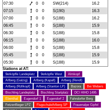
07:30
0
0
SW(214)
16.2
07:15
0
0
S(190)
16.3
07:00
0
0
S(188)
16.2
06:45
0
0
S(188)
15.9
06:30
0
0
S(188)
15.8
06:15
0
0
S(188)
16.0
06:00
0
0
S(188)
15.8
05:45
0
0
S(188)
15.9
05:30
0
0
S(188)
15.9
Stations at AT:
9erköpfle Landeplatz
9erköpfle West
Almkopf
Arlberg (Galzig)
Arlberg (Kapall)
Arlberg (Rendl)
Arlberg (Rüfikopf)
Arlberg (Stanton LP)
Bazora
Bei Webers
Bischling Landeplatz
Bischling Startplatz
DCI HIHO 1495
Ebenthal
Eugendorf 1
Eugendorf 2
Fahndorfer Berg
Fetzenflieger LPZ
FlugschuleArlberg SP
Frauenalpe Gipfel