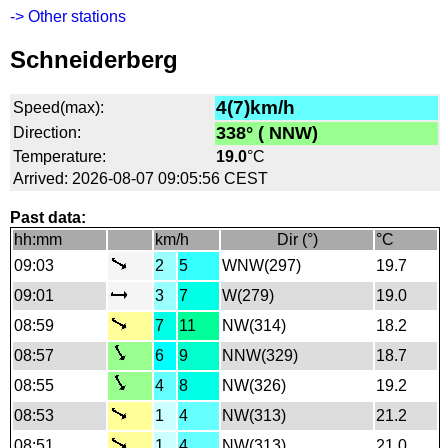
-> Other stations
Schneiderberg
4(7)km/h
Speed(max):
338° ( NNW)
Direction:
Temperature:
19.0
°C
Arrived: 2026-08-07 09:05:56 CEST
Past data:
hh:mm
km/h
Dir (°)
°C
09:03
2
5
WNW(297)
19.7
09:01
3
7
W(279)
19.0
08:59
7
11
NW(314)
18.2
08:57
6
9
NNW(329)
18.7
08:55
4
8
NW(326)
19.2
08:53
1
4
NW(313)
21.2
08:51
1
4
NW(313)
21.0