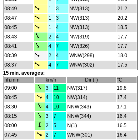
08:49
1
3
NW(313)
21.2
08:47
1
3
NW(313)
20.2
08:45
1
4
NW(313)
18.5
08:43
2
4
NW(319)
17.7
08:41
4
7
NW(326)
17.7
08:39
2
4
WNW(298)
18.0
08:37
4
7
WNW(302)
17.5
15 min. averages:
hh:mm
km/h
Dir (°)
°C
09:00
3
11
NW(317)
19.8
08:45
4
10
NW(314)
17.4
08:30
4
10
NNW(343)
17.1
08:15
3
7
NNW(344)
16.4
08:00
2
5
N(1)
16.5
07:45
2
7
WNW(301)
16.4