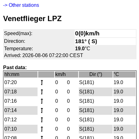
-> Other stations
Venetflieger LPZ
0(0)km/h
Speed(max):
181° ( S)
Direction:
Temperature:
19.0
°C
Arrived: 2026-08-06 07:22:00 CEST
Past data:
hh:mm
km/h
Dir (°)
°C
07:20
0
0
S(181)
19.0
07:18
0
0
S(181)
19.0
07:16
0
0
S(181)
19.0
07:14
0
0
S(181)
19.0
07:12
0
0
S(181)
19.0
07:10
0
0
S(181)
19.0
07:08
0
0
S(181)
19.0