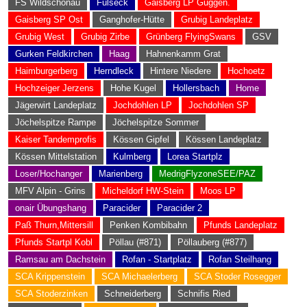
FS Wildschönau
Fulseck
Gaisberg LP Guggen.
Gaisberg SP Ost
Ganghofer-Hütte
Grubig Landeplatz
Grubig West
Grubig Zirbe
Grünberg FlyingSwans
GSV
Gurken Feldkirchen
Haag
Hahnenkamm Grat
Haimburgerberg
Herndleck
Hintere Niedere
Hochoetz
Hochzeiger Jerzens
Hohe Kugel
Hollersbach
Home
Jägerwirt Landeplatz
Jochdohlen LP
Jochdohlen SP
Jöchelspitze Rampe
Jöchelspitze Sommer
Kaiser Tandemprofis
Kössen Gipfel
Kössen Landeplatz
Kössen Mittelstation
Kulmberg
Lorea Startplz
Loser/Hochanger
Marienberg
MedrigFlyzoneSEE/PAZ
MFV Alpin - Grins
Micheldorf HW-Stein
Moos LP
onair Übungshang
Paracider
Paracider 2
Paß Thurn,Mittersill
Penken Kombibahn
Pfunds Landeplatz
Pfunds Startpl Kobl
Pöllau (#871)
Pöllauberg (#877)
Ramsau am Dachstein
Rofan - Startplatz
Rofan Steilhang
SCA Krippenstein
SCA Michaelerberg
SCA Stoder Rosegger
SCA Stoderzinken
Schneiderberg
Schnifis Ried