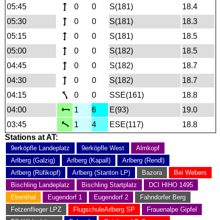
05:45
0
0
S(181)
18.4
05:30
0
0
S(181)
18.3
05:15
0
0
S(181)
18.5
05:00
0
0
S(182)
18.5
04:45
0
0
S(182)
18.7
04:30
0
0
S(182)
18.7
04:15
0
0
SSE(161)
18.8
04:00
1
6
E(93)
19.0
03:45
1
4
ESE(117)
18.8
Stations at AT:
9erköpfle Landeplatz
9erköpfle West
Almkopf
Arlberg (Galzig)
Arlberg (Kapall)
Arlberg (Rendl)
Arlberg (Rüfikopf)
Arlberg (Stanton LP)
Bazora
Bei Webers
Bischling Landeplatz
Bischling Startplatz
DCI HIHO 1495
Ebenthal
Eugendorf 1
Eugendorf 2
Fahndorfer Berg
Fetzenflieger LPZ
FlugschuleArlberg SP
Frauenalpe Gipfel