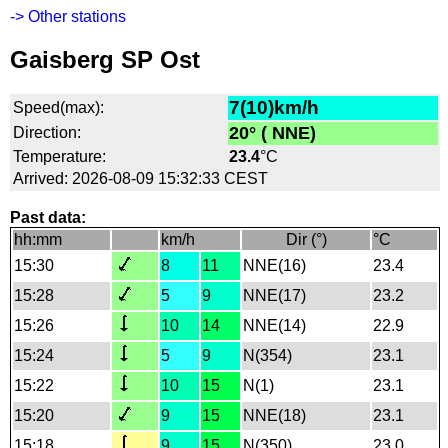
-> Other stations
Gaisberg SP Ost
7(10)km/h
Speed(max):
20° ( NNE)
Direction:
Temperature:
23.4
°C
Arrived: 2026-08-09 15:32:33 CEST
Past data:
hh:mm
km/h
Dir (°)
°C
15:30
8
11
NNE(16)
23.4
15:28
5
9
NNE(17)
23.2
15:26
10
14
NNE(14)
22.9
15:24
5
9
N(354)
23.1
15:22
10
15
N(1)
23.1
15:20
9
15
NNE(18)
23.1
15:18
9
15
N(350)
23.0