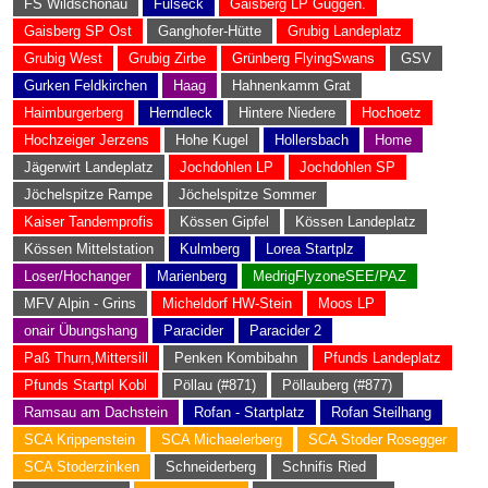
FS Wildschönau
Fulseck
Gaisberg LP Guggen.
Gaisberg SP Ost
Ganghofer-Hütte
Grubig Landeplatz
Grubig West
Grubig Zirbe
Grünberg FlyingSwans
GSV
Gurken Feldkirchen
Haag
Hahnenkamm Grat
Haimburgerberg
Herndleck
Hintere Niedere
Hochoetz
Hochzeiger Jerzens
Hohe Kugel
Hollersbach
Home
Jägerwirt Landeplatz
Jochdohlen LP
Jochdohlen SP
Jöchelspitze Rampe
Jöchelspitze Sommer
Kaiser Tandemprofis
Kössen Gipfel
Kössen Landeplatz
Kössen Mittelstation
Kulmberg
Lorea Startplz
Loser/Hochanger
Marienberg
MedrigFlyzoneSEE/PAZ
MFV Alpin - Grins
Micheldorf HW-Stein
Moos LP
onair Übungshang
Paracider
Paracider 2
Paß Thurn,Mittersill
Penken Kombibahn
Pfunds Landeplatz
Pfunds Startpl Kobl
Pöllau (#871)
Pöllauberg (#877)
Ramsau am Dachstein
Rofan - Startplatz
Rofan Steilhang
SCA Krippenstein
SCA Michaelerberg
SCA Stoder Rosegger
SCA Stoderzinken
Schneiderberg
Schnifis Ried