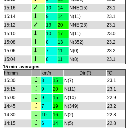
15:16
10
14
NNE(15)
23.1
15:14
9
14
N(11)
23.1
15:12
13
20
NNE(23)
23.1
15:10
10
17
N(11)
23.0
15:08
8
13
N(352)
23.2
15:06
7
11
N(0)
23.2
15:04
8
11
N(8)
23.1
15 min. averages:
hh:mm
km/h
Dir (°)
°C
15:30
8
15
N(7)
23.1
15:15
9
20
N(11)
23.1
15:00
9
15
N(10)
22.9
14:45
7
19
N(349)
23.2
14:30
10
16
N(2)
22.8
14:15
6
14
N(5)
22.8