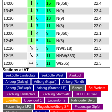
14:00
7
16
N(358)
22.4
13:45
7
13
N(9)
22.4
13:30
6
13
N(9)
22.4
13:15
7
11
N(8)
22.0
13:00
4
9
N(360)
22.1
12:45
5
14
N(5)
21.8
12:30
3
9
NW(318)
22.3
12:15
3
11
NNW(333)
22.4
12:00
3
11
W(265)
22.3
Stations at AT:
9erköpfle Landeplatz
9erköpfle West
Almkopf
Arlberg (Galzig)
Arlberg (Kapall)
Arlberg (Rendl)
Arlberg (Rüfikopf)
Arlberg (Stanton LP)
Bazora
Bei Webers
Bischling Landeplatz
Bischling Startplatz
DCI HIHO 1495
Ebenthal
Eugendorf 1
Eugendorf 2
Fahndorfer Berg
Fetzenflieger LPZ
FlugschuleArlberg SP
Frauenalpe Gipfel