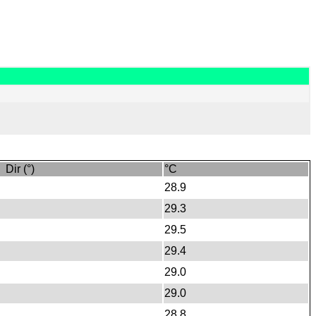
Dir (°)
°C
28.9
29.3
29.5
29.4
29.0
29.0
28.8