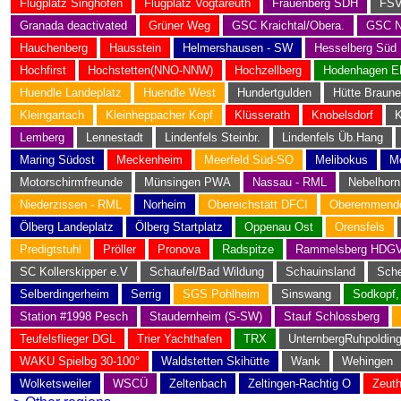
Flugplatz Singhofen
Flugplatz Vogtareuth
Frauenberg SDH
FSV
Granada deactivated
Grüner Weg
GSC Kraichtal/Obera.
GSC N
Hauchenberg
Hausstein
Helmershausen - SW
Hesselberg Süd
Hochfirst
Hochstetten(NNO-NNW)
Hochzellberg
Hodenhagen 
Huendle Landeplatz
Huendle West
Hundertgulden
Hütte Braun
Kleingartach
Kleinheppacher Kopf
Klüsserath
Knobelsdorf
K
Lemberg
Lennestadt
Lindenfels Steinbr.
Lindenfels Üb.Hang
Maring Südost
Meckenheim
Meerfeld Süd-SO
Melibokus
M
Motorschirmfreunde
Münsingen PWA
Nassau - RML
Nebelhor
Niederzissen - RML
Norheim
Obereichstätt DFCI
Oberemmendo
Ölberg Landeplatz
Ölberg Startplatz
Oppenau Ost
Orensfels
Predigtstuhl
Pröller
Pronova
Radspitze
Rammelsberg HDG
SC Kollerskipper e.V
Schaufel/Bad Wildung
Schauinsland
Sche
Selberdingerheim
Serrig
SGS Pohlheim
Sinswang
Sodkopf,
Station #1998 Pesch
Staudernheim (S-SW)
Stauf Schlossberg
Teufelsflieger DGL
Trier Yachthafen
TRX
UnternbergRuhpoldin
WAKU Spielbg 30-100°
Waldstetten Skihütte
Wank
Wehingen
Wolketsweiler
WSCÜ
Zeltenbach
Zeltingen-Rachtig O
Zeut