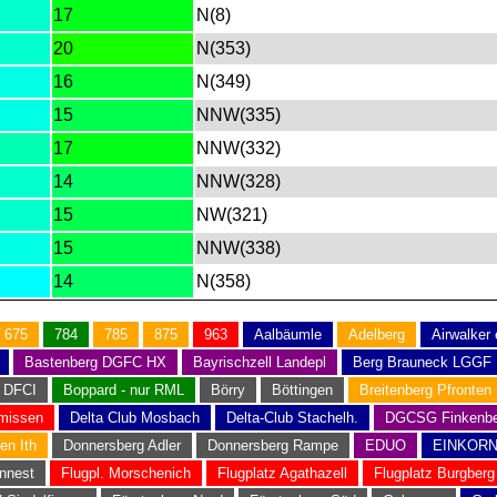
17
N(8)
20
N(353)
16
N(349)
15
NNW(335)
17
NNW(332)
14
NNW(328)
15
NW(321)
15
NNW(338)
14
N(358)
675
784
785
875
963
Aalbäumle
Adelberg
Airwalker
Bastenberg DGFC HX
Bayrischzell Landepl
Berg Brauneck LGGF
 DFCI
Boppard - nur RML
Börry
Böttingen
Breitenberg Pfronten
missen
Delta Club Mosbach
Delta-Club Stachelh.
DGCSG Finkenbe
en Ith
Donnersberg Adler
Donnersberg Rampe
EDUO
EINKOR
nnest
Flugpl. Morschenich
Flugplatz Agathazell
Flugplatz Burgberg