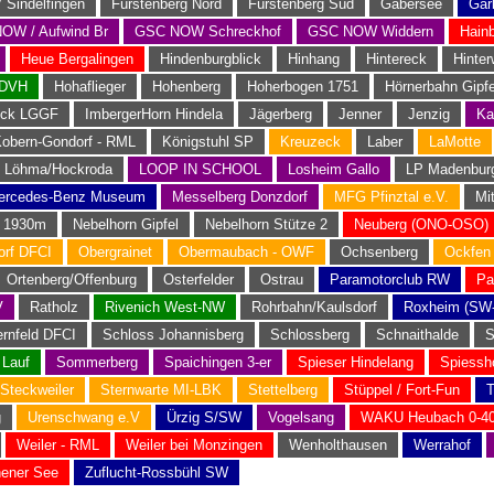
 Sindelfingen
Fürstenberg Nord
Fürstenberg Süd
Gabersee
Gar
OW / Aufwind Br
GSC NOW Schreckhof
GSC NOW Widdern
Hain
Heue Bergalingen
Hindenburgblick
Hinhang
Hintereck
Hinter
EDVH
Hohaflieger
Hohenberg
Hoherbogen 1751
Hörnerbahn Gipfe
eck LGGF
ImbergerHorn Hindela
Jägerberg
Jenner
Jenzig
Ka
obern-Gondorf - RML
Königstuhl SP
Kreuzeck
Laber
LaMotte
Löhma/Hockroda
LOOP IN SCHOOL
Losheim Gallo
LP Madenbur
ercedes-Benz Museum
Messelberg Donzdorf
MFG Pfinztal e.V.
Mi
n 1930m
Nebelhorn Gipfel
Nebelhorn Stütze 2
Neuberg (ONO-OSO)
rf DFCI
Obergrainet
Obermaubach - OWF
Ochsenberg
Ockfen
Ortenberg/Offenburg
Osterfelder
Ostrau
Paramotorclub RW
Pa
V
Ratholz
Rivenich West-NW
Rohrbahn/Kaulsdorf
Roxheim (SW
rnfeld DFCI
Schloss Johannisberg
Schlossberg
Schnaithalde
S
 Lauf
Sommerberg
Spaichingen 3-er
Spieser Hindelang
Spiessh
Steckweiler
Sternwarte MI-LBK
Stettelberg
Stüppel / Fort-Fun
T
g
Urenschwang e.V
Ürzig S/SW
Vogelsang
WAKU Heubach 0-40
Weiler - RML
Weiler bei Monzingen
Wenholthausen
Werrahof
hener See
Zuflucht-Rossbühl SW