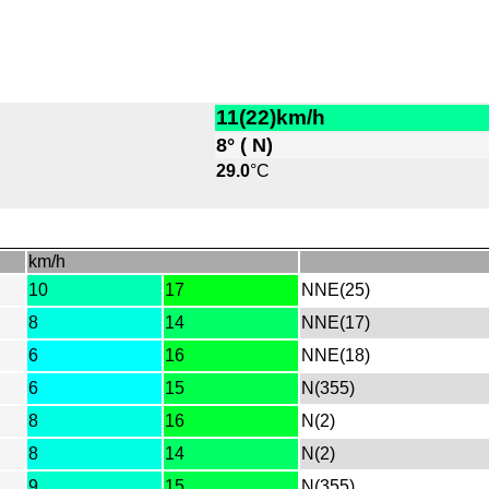
11(22)km/h
8° ( N)
29.0
°C
km/h
10
17
NNE(25)
8
14
NNE(17)
6
16
NNE(18)
6
15
N(355)
8
16
N(2)
8
14
N(2)
9
15
N(355)