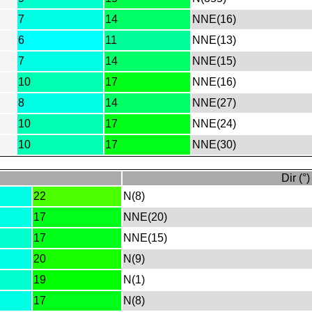
7
14
NNE(16)
6
11
NNE(13)
7
14
NNE(15)
10
17
NNE(16)
8
14
NNE(27)
10
17
NNE(24)
10
17
NNE(30)
Dir (°)
22
N(8)
17
NNE(20)
17
NNE(15)
20
N(9)
19
N(1)
17
N(8)