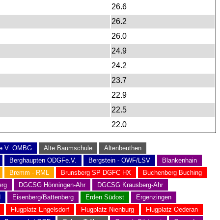
26.6
26.2
26.0
24.9
24.2
23.7
22.9
22.5
22.0
 e.V. OMBG
Alte Baumschule
Altenbeuthen
Berghaupten ODGFe.V.
Bergstein - OWF/LSV
Blankenhain
Bremm - RML
Brunsberg SP DGFC HX
Buchenberg Buching
rg
DGCSG Hönningen-Ahr
DGCSG Krausberg-Ahr
N
Eisenberg/Battenberg
Erden Südost
Ergenzingen
Flugplatz Engelsdorf
Flugplatz Nienburg
Flugplatz Oederan