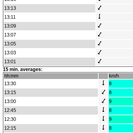
13:13
13:11
13:09
13:07
13:05
13:03
13:01
15 min. averages:
hh:mm
km/h
13:30
8
13:15
8
13:00
9
12:45
8
12:30
9
12:15
8