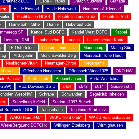
l. Brauneck LGGF
Geba - Träbes
Graach Südwest
Granada
berg
Halde Ensdorf
Halde Hoheward
Hammerhof_Kleedorf
weiler
Hochblauen HCRB
Hochfelln Landeplatz
Hochfelln Süd
l
Hörnerbahn Mitte
Hörnle
Hubertushütte
mmeregg SP
Kandel Süd DGFC
Kandel West DGFC
Kappel
Lasserg - RML
Laubenheim
Laucha
Lautersheimer Kante
g
LP Osterfelder
Luesen Landeplatz
Madenburg
Maring Süd
ttag
Mittagbahn
Mönchswalder Berg
Morsbach Hohe Hardt
Neukirchen-Vluyn
Neumagen-Dhron
Niedergams
 Südwest
Offenbach Hundheim
Offenbach Winde1925
OKO-NW
ule-Pausitz
Pfeffelbach
Poppenhausen
Porta Westfalica
-SSW)
RUZ Dowesee BS D
s434
s572
s614
Sassenroth
choden West-NW
Schraba
Schwanden
Segelclub Inheiden
orn
Stapelburg Airfield
Station #1997 Bursch
al Brauneck LGGF
Tannschach
Tegelberg Startplatz
°
WAKU Nord 0-65°
WAKU Nord 0-65°
WAKU Reichenhausen
WeserBergLand DGFCHx
Willingen Ettelsberg
Wirmighausen