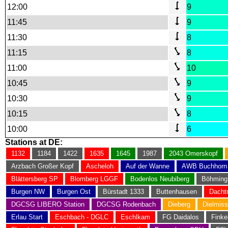
12:00
9
11:45
9
11:30
8
11:15
8
11:00
10
10:45
9
10:30
9
10:15
8
10:00
6
Stations at DE:
1132
1184
1422
1635
1645
1987
2043 Omerskopf
Arzbach Großer Kopf
Ascheloh
Auf der Wanne
AWB Buchhorn
Blättersberg SP
Blomberg LGGF
Bodenlos Neubiberg
Böhming
Burgen NW
Burgen Ost
Bürstadt 1333
Buttenhausen
Dacht
DGCSG LIBERO Station
DGCSG Rodenbach
Dieberg
Dielmiss
Erlau Start
Eschbach - DGLC
Eschlkam
FG Daidalos
Finke