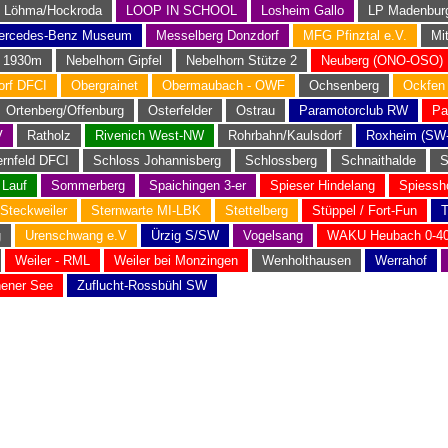
Löhma/Hockroda
LOOP IN SCHOOL
Losheim Gallo
LP Madenbur
ercedes-Benz Museum
Messelberg Donzdorf
MFG Pfinztal e.V.
Mi
n 1930m
Nebelhorn Gipfel
Nebelhorn Stütze 2
Neuberg (ONO-OSO)
rf DFCI
Obergrainet
Obermaubach - OWF
Ochsenberg
Ockfen
Ortenberg/Offenburg
Osterfelder
Ostrau
Paramotorclub RW
Pa
V
Ratholz
Rivenich West-NW
Rohrbahn/Kaulsdorf
Roxheim (SW
rnfeld DFCI
Schloss Johannisberg
Schlossberg
Schnaithalde
S
 Lauf
Sommerberg
Spaichingen 3-er
Spieser Hindelang
Spiessh
Steckweiler
Sternwarte MI-LBK
Stettelberg
Stüppel / Fort-Fun
T
g
Urenschwang e.V
Ürzig S/SW
Vogelsang
WAKU Heubach 0-40
Weiler - RML
Weiler bei Monzingen
Wenholthausen
Werrahof
hener See
Zuflucht-Rossbühl SW