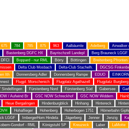
675
784
785
875
963
Aalbäumle
Adelberg
Airwalker
Bastenberg DGFC HX
Bayrischzell Landepl
Berg Brauneck LGGF
 DFCI
Boppard - nur RML
Börry
Böttingen
Breitenberg Pfronten
missen
Delta Club Mosbach
Delta-Club Stachelh.
DGCSG Finkenbe
en Ith
Donnersberg Adler
Donnersberg Rampe
EDUO
EINKOR
nnest
Flugpl. Morschenich
Flugplatz Agathazell
Flugplatz Burgberg
 Sindelfingen
Fürstenberg Nord
Fürstenberg Süd
Gabersee
Gar
OW / Aufwind Br
GSC NOW Schreckhof
GSC NOW Widdern
Hain
Heue Bergalingen
Hindenburgblick
Hinhang
Hintereck
Hinter
EDVH
Hohaflieger
Hohenberg
Hoherbogen 1751
Hörnerbahn Gipfe
eck LGGF
ImbergerHorn Hindela
Jägerberg
Jenner
Jenzig
Ka
obern-Gondorf - RML
Königstuhl SP
Kreuzeck
Laber
LaMotte