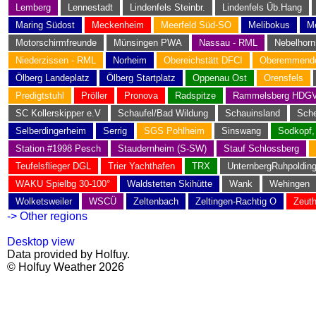
Lemberg
Lennestadt
Lindenfels Steinbr.
Lindenfels Üb.Hang
Maring Südost
Meckenheim
Meerfeld Süd-SO
Melibokus
M
Motorschirmfreunde
Münsingen PWA
Nassau - RML
Nebelhor
Niederzissen - RML
Norheim
Obereichstätt DFCI
Oberemmendo
Ölberg Landeplatz
Ölberg Startplatz
Oppenau Ost
Orensfels
Predigtstuhl
Pröller
Pronova
Radspitze
Rammelsberg HDG
SC Kollerskipper e.V
Schaufel/Bad Wildung
Schauinsland
Sche
Selberdingerheim
Serrig
SGS Pohlheim
Sinswang
Sodkopf,
Station #1998 Pesch
Staudernheim (S-SW)
Stauf Schlossberg
Teufelsflieger DGL
Trier Yachthafen
TRX
UnternbergRuhpoldin
WAKU Spielbg 30-100°
Waldstetten Skihütte
Wank
Wehingen
Wolketsweiler
WSCÜ
Zeltenbach
Zeltingen-Rachtig O
Zeut
-> Other regions
Desktop view
Data provided by Holfuy.
© Holfuy Weather 2026