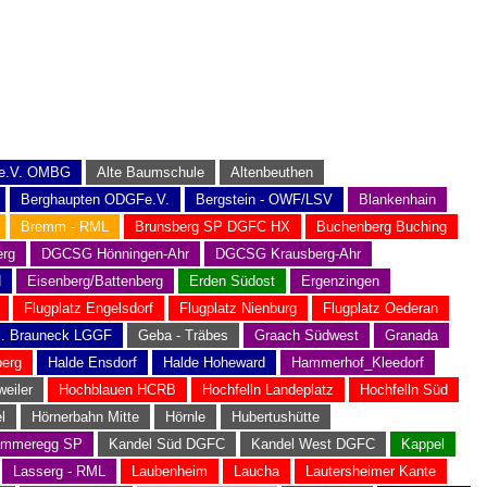
 e.V. OMBG
Alte Baumschule
Altenbeuthen
Berghaupten ODGFe.V.
Bergstein - OWF/LSV
Blankenhain
Bremm - RML
Brunsberg SP DGFC HX
Buchenberg Buching
rg
DGCSG Hönningen-Ahr
DGCSG Krausberg-Ahr
N
Eisenberg/Battenberg
Erden Südost
Ergenzingen
Flugplatz Engelsdorf
Flugplatz Nienburg
Flugplatz Oederan
l. Brauneck LGGF
Geba - Träbes
Graach Südwest
Granada
berg
Halde Ensdorf
Halde Hoheward
Hammerhof_Kleedorf
weiler
Hochblauen HCRB
Hochfelln Landeplatz
Hochfelln Süd
l
Hörnerbahn Mitte
Hörnle
Hubertushütte
mmeregg SP
Kandel Süd DGFC
Kandel West DGFC
Kappel
Lasserg - RML
Laubenheim
Laucha
Lautersheimer Kante