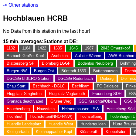
-> Other stations
Hochblauen HCRB
No Data from this station in the last hour!
15 min. averages:
Stations at DE:
1132
1184
1422
1635
1645
1987
2043 Omerskopf
Arzbach Großer Kopf
Ascheloh
Auf der Wanne
AWB Buchhorn
Blättersberg SP
Blomberg LGGF
Bodenlos Neubiberg
Böhming
Burgen NW
Burgen Ost
Bürstadt 1333
Buttenhausen
Dacht
DGCSG LIBERO Station
DGCSG Rodenbach
Dieberg
Dielmiss
Erlau Start
Eschbach - DGLC
Eschlkam
FG Daidalos
Finke
Flugplatz Singhofen
Flugplatz Vogtareuth
Frauenberg SDH
FSV
Granada deactivated
Grüner Weg
GSC Kraichtal/Obera.
GSC N
Hauchenberg
Hausstein
Helmershausen - SW
Hesselberg Süd
Hochfirst
Hochstetten(NNO-NNW)
Hochzellberg
Hodenhagen 
Huendle Landeplatz
Huendle West
Hundertgulden
Hütte Braun
Kleingartach
Kleinheppacher Kopf
Klüsserath
Knobelsdorf
K