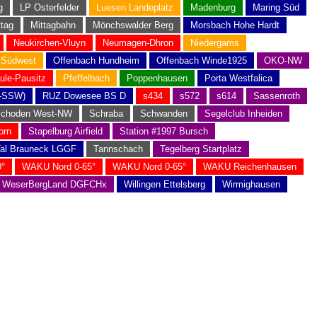
g
LP Osterfelder
Luesen Landeplatz
Madenburg
Maring Süd
ttag
Mittagbahn
Mönchswalder Berg
Morsbach Hohe Hardt
Neukirchen-Vluyn
Neumagen-Dhron
Niedergams
 Südwest
Offenbach Hundheim
Offenbach Winde1925
OKO-NW
ule-Pausitz
Pfeffelbach
Poppenhausen
Porta Westfalica
-SSW)
RUZ Dowesee BS D
s434
s572
s614
Sassenroth
choden West-NW
Schraba
Schwanden
Segelclub Inheiden
orn
Stapelburg Airfield
Station #1997 Bursch
al Brauneck LGGF
Tannschach
Tegelberg Startplatz
°
WAKU Nord 0-65°
WAKU Nord 0-65°
WAKU Reichenhausen
WeserBergLand DGFCHx
Willingen Ettelsberg
Wirmighausen