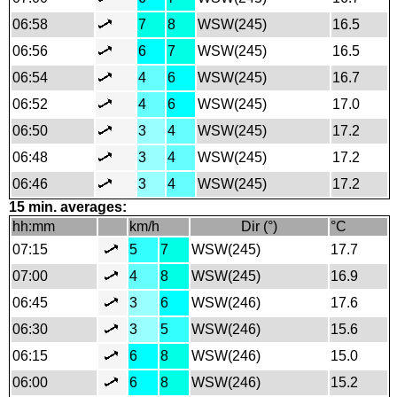
06:58
7
8
WSW(245)
16.5
06:56
6
7
WSW(245)
16.5
06:54
4
6
WSW(245)
16.7
06:52
4
6
WSW(245)
17.0
06:50
3
4
WSW(245)
17.2
06:48
3
4
WSW(245)
17.2
06:46
3
4
WSW(245)
17.2
15 min. averages:
hh:mm
km/h
Dir (°)
°C
07:15
5
7
WSW(245)
17.7
07:00
4
8
WSW(245)
16.9
06:45
3
6
WSW(246)
17.6
06:30
3
5
WSW(246)
15.6
06:15
6
8
WSW(246)
15.0
06:00
6
8
WSW(246)
15.2