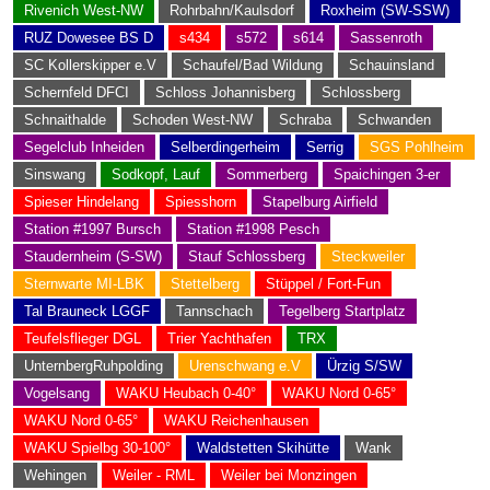
Rivenich West-NW
Rohrbahn/Kaulsdorf
Roxheim (SW-SSW)
RUZ Dowesee BS D
s434
s572
s614
Sassenroth
SC Kollerskipper e.V
Schaufel/Bad Wildung
Schauinsland
Schernfeld DFCI
Schloss Johannisberg
Schlossberg
Schnaithalde
Schoden West-NW
Schraba
Schwanden
Segelclub Inheiden
Selberdingerheim
Serrig
SGS Pohlheim
Sinswang
Sodkopf, Lauf
Sommerberg
Spaichingen 3-er
Spieser Hindelang
Spiesshorn
Stapelburg Airfield
Station #1997 Bursch
Station #1998 Pesch
Staudernheim (S-SW)
Stauf Schlossberg
Steckweiler
Sternwarte MI-LBK
Stettelberg
Stüppel / Fort-Fun
Tal Brauneck LGGF
Tannschach
Tegelberg Startplatz
Teufelsflieger DGL
Trier Yachthafen
TRX
UnternbergRuhpolding
Urenschwang e.V
Ürzig S/SW
Vogelsang
WAKU Heubach 0-40°
WAKU Nord 0-65°
WAKU Nord 0-65°
WAKU Reichenhausen
WAKU Spielbg 30-100°
Waldstetten Skihütte
Wank
Wehingen
Weiler - RML
Weiler bei Monzingen