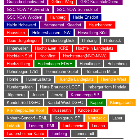
Granada deactivated
Grüner Weg
GSC Kraichtal/Obera.
GSC NOW / Aufwind Br
GSC NOW Schreckhof
GSC NOW Widdern
Hainberg
Halde Ensdorf
Halde Hoheward
Hammerhof_Kleedorf
Hauchenberg
Hausstein
Helmershausen - SW
Hesselberg Süd
Heue Bergalingen
Hindenburgblick
Hinhang
Hintereck
Hinterweiler
Hochblauen HCRB
Hochfelln Landeplatz
Hochfelln Süd
Hochfirst
Hochstetten(NNO-NNW)
Hochzellberg
Hodenhagen EDVH
Hohaflieger
Hohenberg
Hoherbogen 1751
Hörnerbahn Gipfel
Hörnerbahn Mitte
Hörnle
Hubertushütte
Huendle Landeplatz
Huendle West
Hundertgulden
Hütte Brauneck LGGF
ImbergerHorn Hindela
Jägerberg
Jenner
Jenzig
Kammeregg SP
Kandel Süd DGFC
Kandel West DGFC
Kappel
Kleingartach
Kleinheppacher Kopf
Klüsserath
Knobelsdorf
Kobern-Gondorf - RML
Königstuhl SP
Kreuzeck
Laber
LaMotte
Lasserg - RML
Laubenheim
Laucha
Lautersheimer Kante
Lemberg
Lennestadt