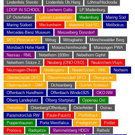
Lindenfels Steinbr.
Lindenfels Üb.Hang
Löhma/Hockroda
LOOP IN SCHOOL
Losheim Gallo
LP Madenburg
LP Osterfelder
Luesen Landeplatz
Madenburg
Maring Süd
Maring Südost
Meckenheim
Meerfeld Süd-SO
Melibokus
Mercedes-Benz Museum
Messelberg Donzdorf
MFG Pfinztal e.V.
Mittag
Mittagbahn
Mönchswalder Berg
Morsbach Hohe Hardt
Motorschirmfreunde
Münsingen PWA
Nassau - RML
Nebelhorn 1930m
Nebelhorn Gipfel
Nebelhorn Stütze 2
Neuberg (ONO-OSO)
Neukirchen-Vluyn
Neumagen-Dhron
Niedergams
Niederzissen - RML
Norheim
Obereichstätt DFCI
Oberemmendorf DFCI
Obergrainet
Obermaubach - OWF
Ochsenberg
Ockfen Südwest
Offenbach Hundheim
Offenbach Winde1925
OKO-NW
Ölberg Landeplatz
Ölberg Startplatz
Oppenau Ost
Orensfels
Ortenberg/Offenburg
Osterfelder
Ostrau
Paramotorclub RW
Paule-Pausitz
Pfeffelbach
Poppenhausen
Porta Westfalica
Predigtstuhl
Pröller
Pronova
Radspitze
Rammelsberg HDGV
Ratholz