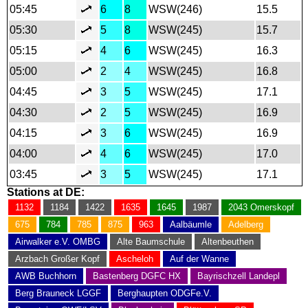
05:45
6
8
WSW(246)
15.5
05:30
5
8
WSW(245)
15.7
05:15
4
6
WSW(245)
16.3
05:00
2
4
WSW(245)
16.8
04:45
3
5
WSW(245)
17.1
04:30
2
5
WSW(245)
16.9
04:15
3
6
WSW(245)
16.9
04:00
4
6
WSW(245)
17.0
03:45
3
5
WSW(245)
17.1
Stations at DE:
1132
1184
1422
1635
1645
1987
2043 Omerskopf
675
784
785
875
963
Aalbäumle
Adelberg
Airwalker e.V. OMBG
Alte Baumschule
Altenbeuthen
Arzbach Großer Kopf
Ascheloh
Auf der Wanne
AWB Buchhorn
Bastenberg DGFC HX
Bayrischzell Landepl
Berg Brauneck LGGF
Berghaupten ODGFe.V.