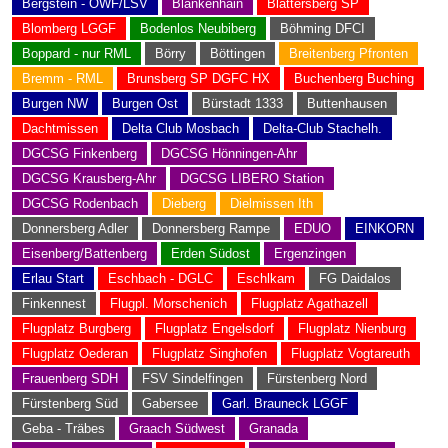
Bergstein - OWF/LSV
Blankenhain
Blättersberg SP
Blomberg LGGF
Bodenlos Neubiberg
Böhming DFCI
Boppard - nur RML
Börry
Böttingen
Breitenberg Pfronten
Bremm - RML
Brunsberg SP DGFC HX
Buchenberg Buching
Burgen NW
Burgen Ost
Bürstadt 1333
Buttenhausen
Dachtmissen
Delta Club Mosbach
Delta-Club Stachelh.
DGCSG Finkenberg
DGCSG Hönningen-Ahr
DGCSG Krausberg-Ahr
DGCSG LIBERO Station
DGCSG Rodenbach
Dieberg
Dielmissen Ith
Donnersberg Adler
Donnersberg Rampe
EDUO
EINKORN
Eisenberg/Battenberg
Erden Südost
Ergenzingen
Erlau Start
Eschbach - DGLC
Eschlkam
FG Daidalos
Finkennest
Flugpl. Morschenich
Flugplatz Agathazell
Flugplatz Burgberg
Flugplatz Engelsdorf
Flugplatz Nienburg
Flugplatz Oederan
Flugplatz Singhofen
Flugplatz Vogtareuth
Frauenberg SDH
FSV Sindelfingen
Fürstenberg Nord
Fürstenberg Süd
Gabersee
Garl. Brauneck LGGF
Geba - Träbes
Graach Südwest
Granada