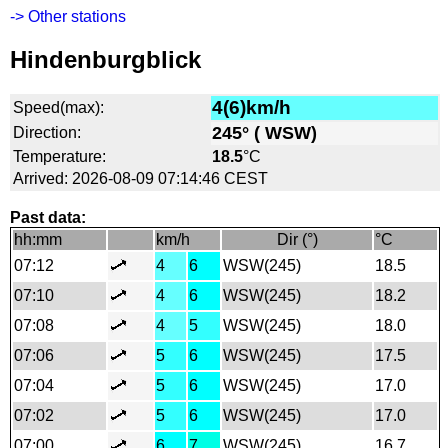
-> Other stations
Hindenburgblick
4(6)km/h
Speed(max):
245° ( WSW)
Direction:
Temperature:
18.5
°C
Arrived: 2026-08-09 07:14:46 CEST
Past data:
hh:mm
km/h
Dir (°)
°C
07:12
4
6
WSW(245)
18.5
07:10
4
6
WSW(245)
18.2
07:08
4
5
WSW(245)
18.0
07:06
5
6
WSW(245)
17.5
07:04
5
6
WSW(245)
17.0
07:02
5
6
WSW(245)
17.0
07:00
6
7
WSW(245)
16.7