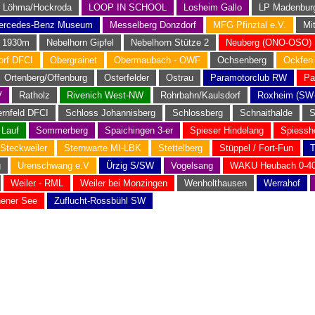
Löhma/Hockroda
LOOP IN SCHOOL
Losheim Gallo
LP Madenbur
ercedes-Benz Museum
Messelberg Donzdorf
MFG Pfinztal e.V.
Mi
n 1930m
Nebelhorn Gipfel
Nebelhorn Stütze 2
Neuberg (ONO-OSO)
rf DFCI
Obergrainet
Obermaubach - OWF
Ochsenberg
Ockfen
Ortenberg/Offenburg
Osterfelder
Ostrau
Paramotorclub RW
Pa
V
Ratholz
Rivenich West-NW
Rohrbahn/Kaulsdorf
Roxheim (SW
rnfeld DFCI
Schloss Johannisberg
Schlossberg
Schnaithalde
S
 Lauf
Sommerberg
Spaichingen 3-er
Spieser Hindelang
Spiessh
Steckweiler
Sternwarte MI-LBK
Stettelberg
Stüppel / Fort-Fun
T
g
Urenschwang e.V
Ürzig S/SW
Vogelsang
WAKU Heubach 0-40
Weiler - RML
Weiler bei Monzingen
Wenholthausen
Werrahof
hener See
Zuflucht-Rossbühl SW