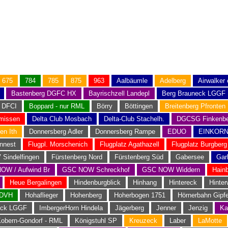
675
784
785
875
963
Aalbäumle
Adelberg
Airwalker
Bastenberg DGFC HX
Bayrischzell Landepl
Berg Brauneck LGGF
 DFCI
Boppard - nur RML
Börry
Böttingen
Breitenberg Pfronten
missen
Delta Club Mosbach
Delta-Club Stachelh.
DGCSG Finkenbe
en Ith
Donnersberg Adler
Donnersberg Rampe
EDUO
EINKOR
nnest
Flugpl. Morschenich
Flugplatz Agathazell
Flugplatz Burgberg
 Sindelfingen
Fürstenberg Nord
Fürstenberg Süd
Gabersee
Gar
OW / Aufwind Br
GSC NOW Schreckhof
GSC NOW Widdern
Hain
Heue Bergalingen
Hindenburgblick
Hinhang
Hintereck
Hinter
EDVH
Hohaflieger
Hohenberg
Hoherbogen 1751
Hörnerbahn Gipfe
eck LGGF
ImbergerHorn Hindela
Jägerberg
Jenner
Jenzig
Ka
obern-Gondorf - RML
Königstuhl SP
Kreuzeck
Laber
LaMotte