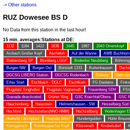
-> Other stations
RUZ Dowesee BS D
No Data from this station in the last hour!
15 min. averages:
Stations at DE:
1132
1184
1422
1635
1645
1987
2043 Omerskopf
Arzbach Großer Kopf
Ascheloh
Auf der Wanne
AWB Buchhorn
Blättersberg SP
Blomberg LGGF
Bodenlos Neubiberg
Böhming
Burgen NW
Burgen Ost
Bürstadt 1333
Buttenhausen
Dacht
DGCSG LIBERO Station
DGCSG Rodenbach
Dieberg
Dielmiss
Erlau Start
Eschbach - DGLC
Eschlkam
FG Daidalos
Finke
Flugplatz Singhofen
Flugplatz Vogtareuth
Frauenberg SDH
FSV
Granada deactivated
Grüner Weg
GSC Kraichtal/Obera.
GSC N
Hauchenberg
Hausstein
Helmershausen - SW
Hesselberg Süd
Hochfirst
Hochstetten(NNO-NNW)
Hochzellberg
Hodenhagen 
Huendle Landeplatz
Huendle West
Hundertgulden
Hütte Braun
Kleingartach
Kleinheppacher Kopf
Klüsserath
Knobelsdorf
K