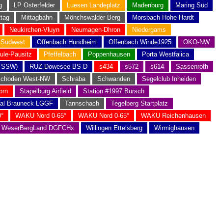
g
LP Osterfelder
Luesen Landeplatz
Madenburg
Maring Süd
ttag
Mittagbahn
Mönchswalder Berg
Morsbach Hohe Hardt
Neukirchen-Vluyn
Neumagen-Dhron
Niedergams
 Südwest
Offenbach Hundheim
Offenbach Winde1925
OKO-NW
ule-Pausitz
Pfeffelbach
Poppenhausen
Porta Westfalica
-SSW)
RUZ Dowesee BS D
s434
s572
s614
Sassenroth
choden West-NW
Schraba
Schwanden
Segelclub Inheiden
orn
Stapelburg Airfield
Station #1997 Bursch
al Brauneck LGGF
Tannschach
Tegelberg Startplatz
°
WAKU Nord 0-65°
WAKU Nord 0-65°
WAKU Reichenhausen
WeserBergLand DGFCHx
Willingen Ettelsberg
Wirmighausen