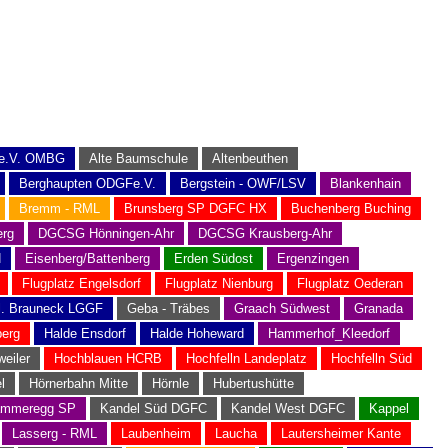
 e.V. OMBG
Alte Baumschule
Altenbeuthen
Berghaupten ODGFe.V.
Bergstein - OWF/LSV
Blankenhain
Bremm - RML
Brunsberg SP DGFC HX
Buchenberg Buching
rg
DGCSG Hönningen-Ahr
DGCSG Krausberg-Ahr
N
Eisenberg/Battenberg
Erden Südost
Ergenzingen
Flugplatz Engelsdorf
Flugplatz Nienburg
Flugplatz Oederan
l. Brauneck LGGF
Geba - Träbes
Graach Südwest
Granada
berg
Halde Ensdorf
Halde Hoheward
Hammerhof_Kleedorf
weiler
Hochblauen HCRB
Hochfelln Landeplatz
Hochfelln Süd
l
Hörnerbahn Mitte
Hörnle
Hubertushütte
mmeregg SP
Kandel Süd DGFC
Kandel West DGFC
Kappel
Lasserg - RML
Laubenheim
Laucha
Lautersheimer Kante