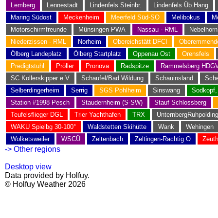
Lemberg
Lennestadt
Lindenfels Steinbr.
Lindenfels Üb.Hang
Maring Südost
Meckenheim
Meerfeld Süd-SO
Melibokus
M
Motorschirmfreunde
Münsingen PWA
Nassau - RML
Nebelhor
Niederzissen - RML
Norheim
Obereichstätt DFCI
Oberemmendo
Ölberg Landeplatz
Ölberg Startplatz
Oppenau Ost
Orensfels
Predigtstuhl
Pröller
Pronova
Radspitze
Rammelsberg HDG
SC Kollerskipper e.V
Schaufel/Bad Wildung
Schauinsland
Sche
Selberdingerheim
Serrig
SGS Pohlheim
Sinswang
Sodkopf,
Station #1998 Pesch
Staudernheim (S-SW)
Stauf Schlossberg
Teufelsflieger DGL
Trier Yachthafen
TRX
UnternbergRuhpoldin
WAKU Spielbg 30-100°
Waldstetten Skihütte
Wank
Wehingen
Wolketsweiler
WSCÜ
Zeltenbach
Zeltingen-Rachtig O
Zeut
-> Other regions
Desktop view
Data provided by Holfuy.
© Holfuy Weather 2026