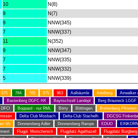
10
N(8)
9
N(7)
9
NNW(345)
7
NNW(337)
11
N(352)
9
NNW(347)
7
NNW(335)
7
NNW(332)
5
NNW(339)
675
784
785
875
963
Aalbäumle
Adelberg
Airwalker
Bastenberg DGFC HX
Bayrischzell Landepl
Berg Brauneck LGGF
 DFCI
Boppard - nur RML
Börry
Böttingen
Breitenberg Pfronten
missen
Delta Club Mosbach
Delta-Club Stachelh.
DGCSG Finkenbe
en Ith
Donnersberg Adler
Donnersberg Rampe
EDUO
EINKOR
nnest
Flugpl. Morschenich
Flugplatz Agathazell
Flugplatz Burgberg