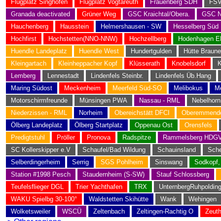
Flugplatz Singhofen
Flugplatz Vogtareuth
Frauenberg SDH
FSV
Granada deactivated
Grüner Weg
GSC Kraichtal/Obera.
GSC N
Hauchenberg
Hausstein
Helmershausen - SW
Hesselberg Süd
Hochfirst
Hochstetten(NNO-NNW)
Hochzellberg
Hodenhagen 
Huendle Landeplatz
Huendle West
Hundertgulden
Hütte Braun
Kleingartach
Kleinheppacher Kopf
Klüsserath
Knobelsdorf
K
Lemberg
Lennestadt
Lindenfels Steinbr.
Lindenfels Üb.Hang
Maring Südost
Meckenheim
Meerfeld Süd-SO
Melibokus
M
Motorschirmfreunde
Münsingen PWA
Nassau - RML
Nebelhor
Niederzissen - RML
Norheim
Obereichstätt DFCI
Oberemmendo
Ölberg Landeplatz
Ölberg Startplatz
Oppenau Ost
Orensfels
Predigtstuhl
Pröller
Pronova
Radspitze
Rammelsberg HDG
SC Kollerskipper e.V
Schaufel/Bad Wildung
Schauinsland
Sche
Selberdingerheim
Serrig
SGS Pohlheim
Sinswang
Sodkopf,
Station #1998 Pesch
Staudernheim (S-SW)
Stauf Schlossberg
Teufelsflieger DGL
Trier Yachthafen
TRX
UnternbergRuhpoldin
WAKU Spielbg 30-100°
Waldstetten Skihütte
Wank
Wehingen
Wolketsweiler
WSCÜ
Zeltenbach
Zeltingen-Rachtig O
Zeut