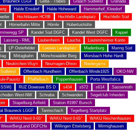
l. Brauneck LGGF
Geba - Träbes
Graach Südwest
Granada
berg
Halde Ensdorf
Halde Hoheward
Hammerhof_Kleedorf
weiler
Hochblauen HCRB
Hochfelln Landeplatz
Hochfelln Süd
l
Hörnerbahn Mitte
Hörnle
Hubertushütte
mmeregg SP
Kandel Süd DGFC
Kandel West DGFC
Kappel
Lasserg - RML
Laubenheim
Laucha
Lautersheimer Kante
g
LP Osterfelder
Luesen Landeplatz
Madenburg
Maring Süd
ttag
Mittagbahn
Mönchswalder Berg
Morsbach Hohe Hardt
Neukirchen-Vluyn
Neumagen-Dhron
Niedergams
 Südwest
Offenbach Hundheim
Offenbach Winde1925
OKO-NW
ule-Pausitz
Pfeffelbach
Poppenhausen
Porta Westfalica
-SSW)
RUZ Dowesee BS D
s434
s572
s614
Sassenroth
choden West-NW
Schraba
Schwanden
Segelclub Inheiden
orn
Stapelburg Airfield
Station #1997 Bursch
al Brauneck LGGF
Tannschach
Tegelberg Startplatz
°
WAKU Nord 0-65°
WAKU Nord 0-65°
WAKU Reichenhausen
WeserBergLand DGFCHx
Willingen Ettelsberg
Wirmighausen