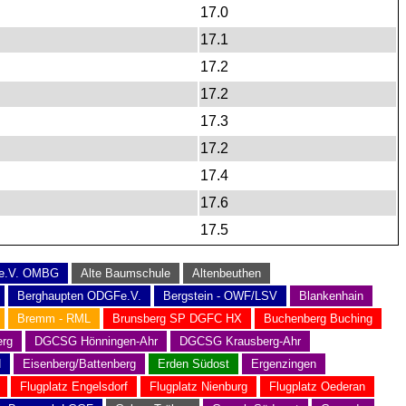
17.0
17.1
17.2
17.2
17.3
17.2
17.4
17.6
17.5
 e.V. OMBG
Alte Baumschule
Altenbeuthen
Berghaupten ODGFe.V.
Bergstein - OWF/LSV
Blankenhain
Bremm - RML
Brunsberg SP DGFC HX
Buchenberg Buching
rg
DGCSG Hönningen-Ahr
DGCSG Krausberg-Ahr
N
Eisenberg/Battenberg
Erden Südost
Ergenzingen
Flugplatz Engelsdorf
Flugplatz Nienburg
Flugplatz Oederan