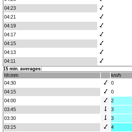
04:23
04:21
04:19
04:17
04:15
04:13
04:11
15 min. averages:
hh:mm
km/h
04:30
0
04:15
0
04:00
2
03:45
3
03:30
3
03:15
4