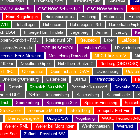
 Sindelfingen
Fürstenberg Nord
Fürstenberg Süd
Gabersee
Gar
OW / Aufwind Br
GSC NOW Schreckhof
GSC NOW Widdern
Hain
Heue Bergalingen
Hindenburgblick
Hinhang
Hintereck
Hinter
EDVH
Hohaflieger
Hohenberg
Hoherbogen 1751
Hörnerbahn Gipfe
eck LGGF
ImbergerHorn Hindela
Jägerberg
Jenner
Jenzig
Ka
obern-Gondorf - RML
Königstuhl SP
Kreuzeck
Laber
LaMotte
Löhma/Hockroda
LOOP IN SCHOOL
Losheim Gallo
LP Madenbur
ercedes-Benz Museum
Messelberg Donzdorf
MFG Pfinztal e.V.
Mi
n 1930m
Nebelhorn Gipfel
Nebelhorn Stütze 2
Neuberg (ONO-OSO)
rf DFCI
Obergrainet
Obermaubach - OWF
Ochsenberg
Ockfen
Ortenberg/Offenburg
Osterfelder
Ostrau
Paramotorclub RW
Pa
V
Ratholz
Rivenich West-NW
Rohrbahn/Kaulsdorf
Roxheim (SW
rnfeld DFCI
Schloss Johannisberg
Schlossberg
Schnaithalde
S
 Lauf
Sommerberg
Spaichingen 3-er
Spieser Hindelang
Spiessh
Steckweiler
Sternwarte MI-LBK
Stettelberg
Stüppel / Fort-Fun
T
g
Urenschwang e.V
Ürzig S/SW
Vogelsang
WAKU Heubach 0-40
Weiler - RML
Weiler bei Monzingen
Wenholthausen
Werrahof
hener See
Zuflucht-Rossbühl SW