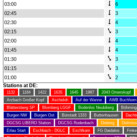
03:00
6
02:45
3
02:30
4
02:15
3
02:00
4
01:45
4
01:30
3
01:15
3
01:00
2
Stations at DE:
1132
1184
1422
1635
1645
1987
2043 Omerskopf
Arzbach Großer Kopf
Ascheloh
Auf der Wanne
AWB Buchhorn
Blättersberg SP
Blomberg LGGF
Bodenlos Neubiberg
Böhming
Burgen NW
Burgen Ost
Bürstadt 1333
Buttenhausen
Dacht
DGCSG LIBERO Station
DGCSG Rodenbach
Dieberg
Dielmiss
Erlau Start
Eschbach - DGLC
Eschlkam
FG Daidalos
Finke