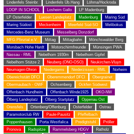
Lindenfels Steinbr.
Lindenfels Üb.Hang
Löhma/Hockroda
LOOP IN SCHOOL
Losheim Gallo
LP Madenburg
LP Osterfelder
Luesen Landeplatz
Madenburg
Maring Süd
Maring Südost
Meckenheim
Meerfeld Süd-SO
Melibokus
Mercedes-Benz Museum
Messelberg Donzdorf
MFG Pfinztal e.V.
Mittag
Mittagbahn
Mönchswalder Berg
Morsbach Hohe Hardt
Motorschirmfreunde
Münsingen PWA
Nassau - RML
Nebelhorn 1930m
Nebelhorn Gipfel
Nebelhorn Stütze 2
Neuberg (ONO-OSO)
Neukirchen-Vluyn
Neumagen-Dhron
Niedergams
Niederzissen - RML
Norheim
Obereichstätt DFCI
Oberemmendorf DFCI
Obergrainet
Obermaubach - OWF
Ochsenberg
Ockfen Südwest
Offenbach Hundheim
Offenbach Winde1925
OKO-NW
Ölberg Landeplatz
Ölberg Startplatz
Oppenau Ost
Orensfels
Ortenberg/Offenburg
Osterfelder
Ostrau
Paramotorclub RW
Paule-Pausitz
Pfeffelbach
Poppenhausen
Porta Westfalica
Predigtstuhl
Pröller
Pronova
Radspitze
Rammelsberg HDGV
Ratholz