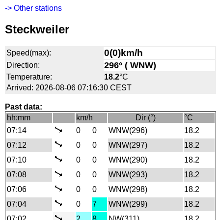
-> Other stations
Steckweiler
0(0)km/h
Speed(max):
296° ( WNW)
Direction:
Temperature:
18.2
°C
Arrived: 2026-08-06 07:16:30 CEST
Past data:
hh:mm
km/h
Dir (°)
°C
07:14
0
0
WNW(296)
18.2
07:12
0
0
WNW(297)
18.2
07:10
0
0
WNW(290)
18.2
07:08
0
0
WNW(293)
18.2
07:06
0
0
WNW(298)
18.2
07:04
0
7
WNW(299)
18.2
07:02
2
8
NW(311)
18.2