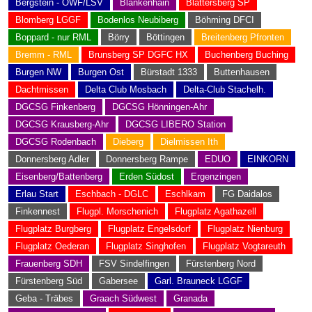
Bergstein - OWF/LSV
Blankenhain
Blättersberg SP
Blomberg LGGF
Bodenlos Neubiberg
Böhming DFCI
Boppard - nur RML
Börry
Böttingen
Breitenberg Pfronten
Bremm - RML
Brunsberg SP DGFC HX
Buchenberg Buching
Burgen NW
Burgen Ost
Bürstadt 1333
Buttenhausen
Dachtmissen
Delta Club Mosbach
Delta-Club Stachelh.
DGCSG Finkenberg
DGCSG Hönningen-Ahr
DGCSG Krausberg-Ahr
DGCSG LIBERO Station
DGCSG Rodenbach
Dieberg
Dielmissen Ith
Donnersberg Adler
Donnersberg Rampe
EDUO
EINKORN
Eisenberg/Battenberg
Erden Südost
Ergenzingen
Erlau Start
Eschbach - DGLC
Eschlkam
FG Daidalos
Finkennest
Flugpl. Morschenich
Flugplatz Agathazell
Flugplatz Burgberg
Flugplatz Engelsdorf
Flugplatz Nienburg
Flugplatz Oederan
Flugplatz Singhofen
Flugplatz Vogtareuth
Frauenberg SDH
FSV Sindelfingen
Fürstenberg Nord
Fürstenberg Süd
Gabersee
Garl. Brauneck LGGF
Geba - Träbes
Graach Südwest
Granada