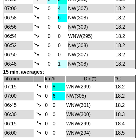
07:00
0
4
NW(307)
18.2
06:58
0
6
NW(308)
18.2
06:56
0
0
NW(309)
18.2
06:54
0
0
WNW(295)
18.2
06:52
0
0
NW(308)
18.2
06:50
0
0
NW(307)
18.2
06:48
0
1
NW(308)
18.2
15 min. averages:
hh:mm
km/h
Dir (°)
°C
07:15
0
8
WNW(299)
18.2
07:00
0
6
NW(305)
18.2
06:45
0
0
WNW(301)
18.2
06:30
0
0
WNW(300)
18.3
06:15
0
0
WNW(299)
18.4
06:00
0
0
WNW(294)
18.5