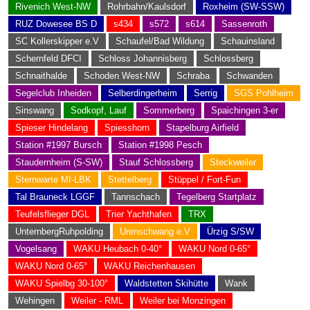
Rivenich West-NW
Rohrbahn/Kaulsdorf
Roxheim (SW-SSW)
RUZ Dowesee BS D
s434
s572
s614
Sassenroth
SC Kollerskipper e.V
Schaufel/Bad Wildung
Schauinsland
Schernfeld DFCI
Schloss Johannisberg
Schlossberg
Schnaithalde
Schoden West-NW
Schraba
Schwanden
Segelclub Inheiden
Selberdingerheim
Serrig
SGS Pohlheim
Sinswang
Sodkopf, Lauf
Sommerberg
Spaichingen 3-er
Spieser Hindelang
Spiesshorn
Stapelburg Airfield
Station #1997 Bursch
Station #1998 Pesch
Staudernheim (S-SW)
Stauf Schlossberg
Steckweiler
Sternwarte MI-LBK
Stettelberg
Stüppel / Fort-Fun
Tal Brauneck LGGF
Tannschach
Tegelberg Startplatz
Teufelsflieger DGL
Trier Yachthafen
TRX
UnternbergRuhpolding
Urenschwang e.V
Ürzig S/SW
Vogelsang
WAKU Heubach 0-40°
WAKU Nord 0-65°
WAKU Nord 0-65°
WAKU Reichenhausen
WAKU Spielbg 30-100°
Waldstetten Skihütte
Wank
Wehingen
Weiler - RML
Weiler bei Monzingen