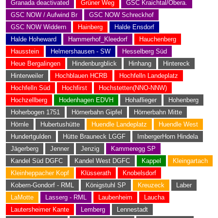
Granada deactivated
Grüner Weg
GSC Kraichtal/Obera.
GSC NOW / Aufwind Br
GSC NOW Schreckhof
GSC NOW Widdern
Hainberg
Halde Ensdorf
Halde Hoheward
Hammerhof_Kleedorf
Hauchenberg
Hausstein
Helmershausen - SW
Hesselberg Süd
Heue Bergalingen
Hindenburgblick
Hinhang
Hintereck
Hinterweiler
Hochblauen HCRB
Hochfelln Landeplatz
Hochfelln Süd
Hochfirst
Hochstetten(NNO-NNW)
Hochzellberg
Hodenhagen EDVH
Hohaflieger
Hohenberg
Hoherbogen 1751
Hörnerbahn Gipfel
Hörnerbahn Mitte
Hörnle
Hubertushütte
Huendle Landeplatz
Huendle West
Hundertgulden
Hütte Brauneck LGGF
ImbergerHorn Hindela
Jägerberg
Jenner
Jenzig
Kammeregg SP
Kandel Süd DGFC
Kandel West DGFC
Kappel
Kleingartach
Kleinheppacher Kopf
Klüsserath
Knobelsdorf
Kobern-Gondorf - RML
Königstuhl SP
Kreuzeck
Laber
LaMotte
Lasserg - RML
Laubenheim
Laucha
Lautersheimer Kante
Lemberg
Lennestadt