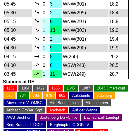
05:45
0
3
WNW(301)
18.2
05:30
0
2
WNW(295)
18.4
05:15
1
9
WNW(291)
18.8
05:00
1
13
WNW(303)
19.0
04:45
0
2
WNW(301)
19.4
04:30
1
9
WNW(290)
19.9
04:15
0
8
W(260)
20.2
04:00
0
6
WSW(243)
20.5
03:45
1
11
WSW(249)
20.7
Stations at DE:
1132
1184
1422
1635
1645
1987
2043 Omerskopf
675
784
785
875
963
Aalbäumle
Adelberg
Airwalker e.V. OMBG
Alte Baumschule
Altenbeuthen
Arzbach Großer Kopf
Ascheloh
Auf der Wanne
AWB Buchhorn
Bastenberg DGFC HX
Bayrischzell Landepl
Berg Brauneck LGGF
Berghaupten ODGFe.V.