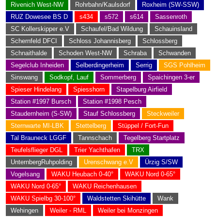
Rivenich West-NW
Rohrbahn/Kaulsdorf
Roxheim (SW-SSW)
RUZ Dowesee BS D
s434
s572
s614
Sassenroth
SC Kollerskipper e.V
Schaufel/Bad Wildung
Schauinsland
Schernfeld DFCI
Schloss Johannisberg
Schlossberg
Schnaithalde
Schoden West-NW
Schraba
Schwanden
Segelclub Inheiden
Selberdingerheim
Serrig
SGS Pohlheim
Sinswang
Sodkopf, Lauf
Sommerberg
Spaichingen 3-er
Spieser Hindelang
Spiesshorn
Stapelburg Airfield
Station #1997 Bursch
Station #1998 Pesch
Staudernheim (S-SW)
Stauf Schlossberg
Steckweiler
Sternwarte MI-LBK
Stettelberg
Stüppel / Fort-Fun
Tal Brauneck LGGF
Tannschach
Tegelberg Startplatz
Teufelsflieger DGL
Trier Yachthafen
TRX
UnternbergRuhpolding
Urenschwang e.V
Ürzig S/SW
Vogelsang
WAKU Heubach 0-40°
WAKU Nord 0-65°
WAKU Nord 0-65°
WAKU Reichenhausen
WAKU Spielbg 30-100°
Waldstetten Skihütte
Wank
Wehingen
Weiler - RML
Weiler bei Monzingen