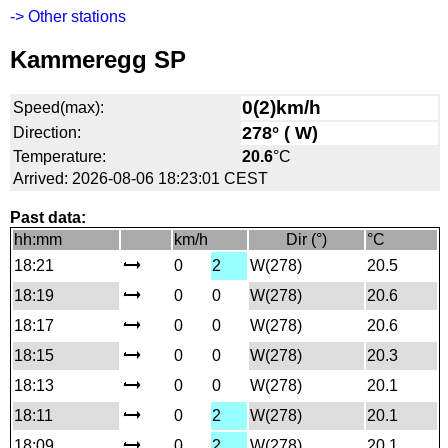
-> Other stations
Kammeregg SP
0(2)km/h
Speed(max):
278° ( W)
Direction:
Temperature:
20.6
°C
Arrived: 2026-08-06 18:23:01 CEST
Past data:
hh:mm
km/h
Dir (°)
°C
18:21
0
2
W(278)
20.5
18:19
0
0
W(278)
20.6
18:17
0
0
W(278)
20.6
18:15
0
0
W(278)
20.3
18:13
0
0
W(278)
20.1
18:11
0
2
W(278)
20.1
18:09
0
2
W(278)
20.1