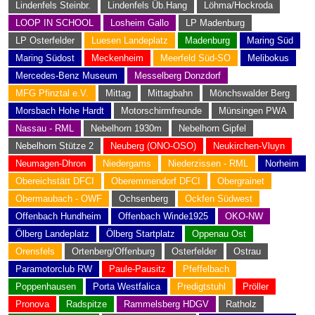
Lindenfels Steinbr.
Lindenfels Üb.Hang
Löhma/Hockroda
LOOP IN SCHOOL
Losheim Gallo
LP Madenburg
LP Osterfelder
Luesen Landeplatz
Madenburg
Maring Süd
Maring Südost
Meckenheim
Meerfeld Süd-SO
Melibokus
Mercedes-Benz Museum
Messelberg Donzdorf
MFG Pfinztal e.V.
Mittag
Mittagbahn
Mönchswalder Berg
Morsbach Hohe Hardt
Motorschirmfreunde
Münsingen PWA
Nassau - RML
Nebelhorn 1930m
Nebelhorn Gipfel
Nebelhorn Stütze 2
Neuberg (ONO-OSO)
Neukirchen-Vluyn
Neumagen-Dhron
Niedergams
Niederzissen - RML
Norheim
Obereichstätt DFCI
Oberemmendorf DFCI
Obergrainet
Obermaubach - OWF
Ochsenberg
Ockfen Südwest
Offenbach Hundheim
Offenbach Winde1925
OKO-NW
Ölberg Landeplatz
Ölberg Startplatz
Oppenau Ost
Orensfels
Ortenberg/Offenburg
Osterfelder
Ostrau
Paramotorclub RW
Paule-Pausitz
Pfeffelbach
Poppenhausen
Porta Westfalica
Predigtstuhl
Pröller
Pronova
Radspitze
Rammelsberg HDGV
Ratholz