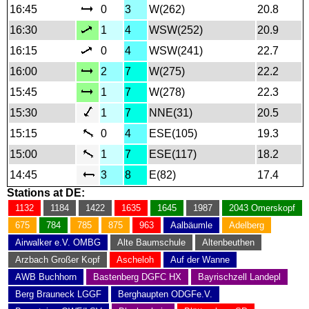
16:45
0
3
W(262)
20.8
16:30
1
4
WSW(252)
20.9
16:15
0
4
WSW(241)
22.7
16:00
2
7
W(275)
22.2
15:45
1
7
W(278)
22.3
15:30
1
7
NNE(31)
20.5
15:15
0
4
ESE(105)
19.3
15:00
1
7
ESE(117)
18.2
14:45
3
8
E(82)
17.4
Stations at DE:
1132
1184
1422
1635
1645
1987
2043 Omerskopf
675
784
785
875
963
Aalbäumle
Adelberg
Airwalker e.V. OMBG
Alte Baumschule
Altenbeuthen
Arzbach Großer Kopf
Ascheloh
Auf der Wanne
AWB Buchhorn
Bastenberg DGFC HX
Bayrischzell Landepl
Berg Brauneck LGGF
Berghaupten ODGFe.V.