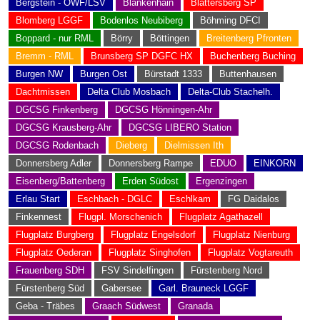
Bergstein - OWF/LSV
Blankenhain
Blättersberg SP
Blomberg LGGF
Bodenlos Neubiberg
Böhming DFCI
Boppard - nur RML
Börry
Böttingen
Breitenberg Pfronten
Bremm - RML
Brunsberg SP DGFC HX
Buchenberg Buching
Burgen NW
Burgen Ost
Bürstadt 1333
Buttenhausen
Dachtmissen
Delta Club Mosbach
Delta-Club Stachelh.
DGCSG Finkenberg
DGCSG Hönningen-Ahr
DGCSG Krausberg-Ahr
DGCSG LIBERO Station
DGCSG Rodenbach
Dieberg
Dielmissen Ith
Donnersberg Adler
Donnersberg Rampe
EDUO
EINKORN
Eisenberg/Battenberg
Erden Südost
Ergenzingen
Erlau Start
Eschbach - DGLC
Eschlkam
FG Daidalos
Finkennest
Flugpl. Morschenich
Flugplatz Agathazell
Flugplatz Burgberg
Flugplatz Engelsdorf
Flugplatz Nienburg
Flugplatz Oederan
Flugplatz Singhofen
Flugplatz Vogtareuth
Frauenberg SDH
FSV Sindelfingen
Fürstenberg Nord
Fürstenberg Süd
Gabersee
Garl. Brauneck LGGF
Geba - Träbes
Graach Südwest
Granada