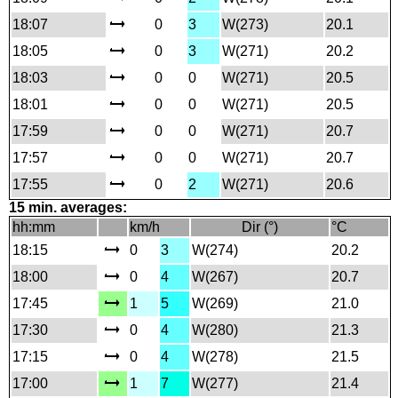
18:07
0
3
W(273)
20.1
18:05
0
3
W(271)
20.2
18:03
0
0
W(271)
20.5
18:01
0
0
W(271)
20.5
17:59
0
0
W(271)
20.7
17:57
0
0
W(271)
20.7
17:55
0
2
W(271)
20.6
15 min. averages:
hh:mm
km/h
Dir (°)
°C
18:15
0
3
W(274)
20.2
18:00
0
4
W(267)
20.7
17:45
1
5
W(269)
21.0
17:30
0
4
W(280)
21.3
17:15
0
4
W(278)
21.5
17:00
1
7
W(277)
21.4