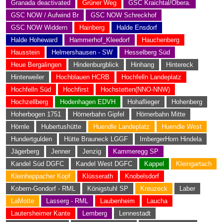
Granada deactivated
Grüner Weg
GSC Kraichtal/Obera.
GSC NOW / Aufwind Br
GSC NOW Schreckhof
GSC NOW Widdern
Hainberg
Halde Ensdorf
Halde Hoheward
Hammerhof_Kleedorf
Hauchenberg
Hausstein
Helmershausen - SW
Hesselberg Süd
Heue Bergalingen
Hindenburgblick
Hinhang
Hintereck
Hinterweiler
Hochblauen HCRB
Hochfelln Landeplatz
Hochfelln Süd
Hochfirst
Hochstetten(NNO-NNW)
Hochzellberg
Hodenhagen EDVH
Hohaflieger
Hohenberg
Hoherbogen 1751
Hörnerbahn Gipfel
Hörnerbahn Mitte
Hörnle
Hubertushütte
Huendle Landeplatz
Huendle West
Hundertgulden
Hütte Brauneck LGGF
ImbergerHorn Hindela
Jägerberg
Jenner
Jenzig
Kammeregg SP
Kandel Süd DGFC
Kandel West DGFC
Kappel
Kleingartach
Kleinheppacher Kopf
Klüsserath
Knobelsdorf
Kobern-Gondorf - RML
Königstuhl SP
Kreuzeck
Laber
LaMotte
Lasserg - RML
Laubenheim
Laucha
Lautersheimer Kante
Lemberg
Lennestadt