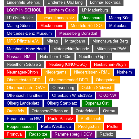
Lindenfels Steinbr.
Lindenfels Üb.Hang
Löhma/Hockroda
LOOP IN SCHOOL
Losheim Gallo
LP Madenburg
LP Osterfelder
Luesen Landeplatz
Madenburg
Maring Süd
Maring Südost
Meckenheim
Meerfeld Süd-SO
Melibokus
Mercedes-Benz Museum
Messelberg Donzdorf
MFG Pfinztal e.V.
Mittag
Mittagbahn
Mönchswalder Berg
Morsbach Hohe Hardt
Motorschirmfreunde
Münsingen PWA
Nassau - RML
Nebelhorn 1930m
Nebelhorn Gipfel
Nebelhorn Stütze 2
Neuberg (ONO-OSO)
Neukirchen-Vluyn
Neumagen-Dhron
Niedergams
Niederzissen - RML
Norheim
Obereichstätt DFCI
Oberemmendorf DFCI
Obergrainet
Obermaubach - OWF
Ochsenberg
Ockfen Südwest
Offenbach Hundheim
Offenbach Winde1925
OKO-NW
Ölberg Landeplatz
Ölberg Startplatz
Oppenau Ost
Orensfels
Ortenberg/Offenburg
Osterfelder
Ostrau
Paramotorclub RW
Paule-Pausitz
Pfeffelbach
Poppenhausen
Porta Westfalica
Predigtstuhl
Pröller
Pronova
Radspitze
Rammelsberg HDGV
Ratholz