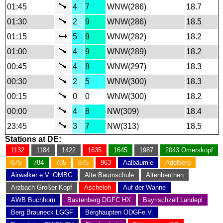
01:45
4
7
WNW(286)
18.7
01:30
2
9
WNW(286)
18.5
01:15
5
9
WNW(282)
18.2
01:00
4
9
WNW(289)
18.2
00:45
4
8
WNW(297)
18.3
00:30
2
5
WNW(300)
18.3
00:15
0
0
WNW(300)
18.2
00:00
4
8
NW(309)
18.4
23:45
3
7
NW(313)
18.5
Stations at DE:
1132
1184
1422
1635
1645
1987
2043 Omerskopf
675
784
785
875
963
Aalbäumle
Adelberg
Airwalker e.V. OMBG
Alte Baumschule
Altenbeuthen
Arzbach Großer Kopf
Ascheloh
Auf der Wanne
AWB Buchhorn
Bastenberg DGFC HX
Bayrischzell Landepl
Berg Brauneck LGGF
Berghaupten ODGFe.V.