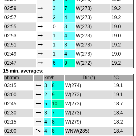
02:59
3
7
W(273)
19.2
02:57
2
4
W(273)
19.2
02:55
0
3
W(273)
19.0
02:53
1
4
W(273)
19.0
02:51
1
3
W(273)
19.2
02:49
1
4
W(273)
19.0
02:47
6
9
W(272)
19.2
15 min. averages:
hh:mm
km/h
Dir (°)
°C
03:15
3
8
W(274)
19.1
03:00
2
9
W(273)
19.1
02:45
5
10
W(273)
18.7
02:30
3
7
W(273)
18.4
02:15
4
8
W(279)
18.2
02:00
4
8
WNW(285)
18.4