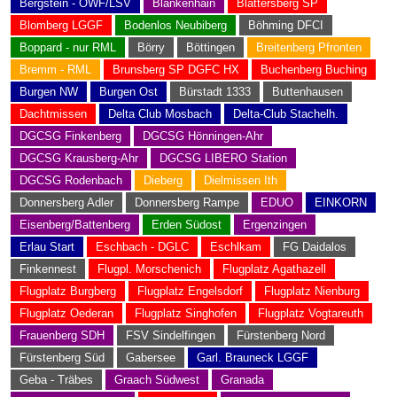
Bergstein - OWF/LSV
Blankenhain
Blättersberg SP
Blomberg LGGF
Bodenlos Neubiberg
Böhming DFCI
Boppard - nur RML
Börry
Böttingen
Breitenberg Pfronten
Bremm - RML
Brunsberg SP DGFC HX
Buchenberg Buching
Burgen NW
Burgen Ost
Bürstadt 1333
Buttenhausen
Dachtmissen
Delta Club Mosbach
Delta-Club Stachelh.
DGCSG Finkenberg
DGCSG Hönningen-Ahr
DGCSG Krausberg-Ahr
DGCSG LIBERO Station
DGCSG Rodenbach
Dieberg
Dielmissen Ith
Donnersberg Adler
Donnersberg Rampe
EDUO
EINKORN
Eisenberg/Battenberg
Erden Südost
Ergenzingen
Erlau Start
Eschbach - DGLC
Eschlkam
FG Daidalos
Finkennest
Flugpl. Morschenich
Flugplatz Agathazell
Flugplatz Burgberg
Flugplatz Engelsdorf
Flugplatz Nienburg
Flugplatz Oederan
Flugplatz Singhofen
Flugplatz Vogtareuth
Frauenberg SDH
FSV Sindelfingen
Fürstenberg Nord
Fürstenberg Süd
Gabersee
Garl. Brauneck LGGF
Geba - Träbes
Graach Südwest
Granada