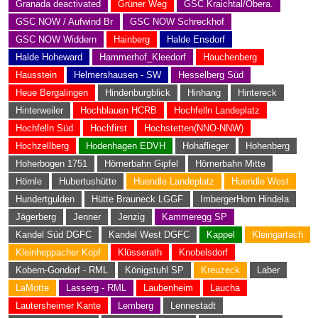
Granada deactivated
Grüner Weg
GSC Kraichtal/Obera.
GSC NOW / Aufwind Br
GSC NOW Schreckhof
GSC NOW Widdern
Hainberg
Halde Ensdorf
Halde Hoheward
Hammerhof_Kleedorf
Hauchenberg
Hausstein
Helmershausen - SW
Hesselberg Süd
Heue Bergalingen
Hindenburgblick
Hinhang
Hintereck
Hinterweiler
Hochblauen HCRB
Hochfelln Landeplatz
Hochfelln Süd
Hochfirst
Hochstetten(NNO-NNW)
Hochzellberg
Hodenhagen EDVH
Hohaflieger
Hohenberg
Hoherbogen 1751
Hörnerbahn Gipfel
Hörnerbahn Mitte
Hörnle
Hubertushütte
Huendle Landeplatz
Huendle West
Hundertgulden
Hütte Brauneck LGGF
ImbergerHorn Hindela
Jägerberg
Jenner
Jenzig
Kammeregg SP
Kandel Süd DGFC
Kandel West DGFC
Kappel
Kleingartach
Kleinheppacher Kopf
Klüsserath
Knobelsdorf
Kobern-Gondorf - RML
Königstuhl SP
Kreuzeck
Laber
LaMotte
Lasserg - RML
Laubenheim
Laucha
Lautersheimer Kante
Lemberg
Lennestadt