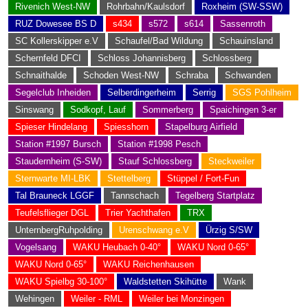
Rivenich West-NW
Rohrbahn/Kaulsdorf
Roxheim (SW-SSW)
RUZ Dowesee BS D
s434
s572
s614
Sassenroth
SC Kollerskipper e.V
Schaufel/Bad Wildung
Schauinsland
Schernfeld DFCI
Schloss Johannisberg
Schlossberg
Schnaithalde
Schoden West-NW
Schraba
Schwanden
Segelclub Inheiden
Selberdingerheim
Serrig
SGS Pohlheim
Sinswang
Sodkopf, Lauf
Sommerberg
Spaichingen 3-er
Spieser Hindelang
Spiesshorn
Stapelburg Airfield
Station #1997 Bursch
Station #1998 Pesch
Staudernheim (S-SW)
Stauf Schlossberg
Steckweiler
Sternwarte MI-LBK
Stettelberg
Stüppel / Fort-Fun
Tal Brauneck LGGF
Tannschach
Tegelberg Startplatz
Teufelsflieger DGL
Trier Yachthafen
TRX
UnternbergRuhpolding
Urenschwang e.V
Ürzig S/SW
Vogelsang
WAKU Heubach 0-40°
WAKU Nord 0-65°
WAKU Nord 0-65°
WAKU Reichenhausen
WAKU Spielbg 30-100°
Waldstetten Skihütte
Wank
Wehingen
Weiler - RML
Weiler bei Monzingen