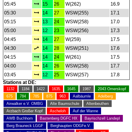
05:45
15
26
W(262)
16.9
05:30
14
27
WSW(255)
17.1
05:15
13
24
WSW(258)
17.0
05:00
12
23
WSW(256)
17.3
04:45
14
27
W(259)
17.5
04:30
14
28
WSW(251)
17.6
04:15
14
24
W(261)
17.5
04:00
14
26
WSW(258)
17.7
03:45
12
25
WSW(257)
17.8
Stations at DE:
1132
1184
1422
1635
1645
1987
2043 Omerskopf
675
784
785
875
963
Aalbäumle
Adelberg
Airwalker e.V. OMBG
Alte Baumschule
Altenbeuthen
Arzbach Großer Kopf
Ascheloh
Auf der Wanne
AWB Buchhorn
Bastenberg DGFC HX
Bayrischzell Landepl
Berg Brauneck LGGF
Berghaupten ODGFe.V.