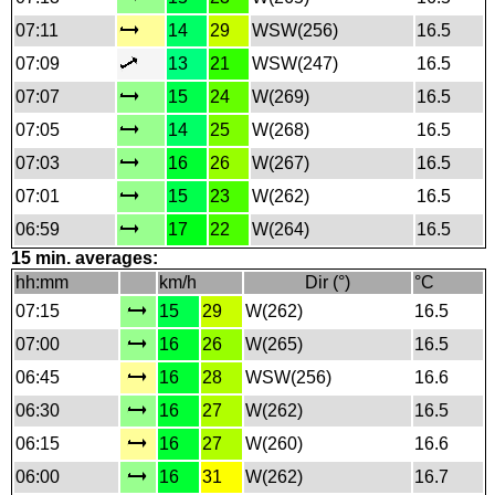
07:11
14
29
WSW(256)
16.5
07:09
13
21
WSW(247)
16.5
07:07
15
24
W(269)
16.5
07:05
14
25
W(268)
16.5
07:03
16
26
W(267)
16.5
07:01
15
23
W(262)
16.5
06:59
17
22
W(264)
16.5
15 min. averages:
hh:mm
km/h
Dir (°)
°C
07:15
15
29
W(262)
16.5
07:00
16
26
W(265)
16.5
06:45
16
28
WSW(256)
16.6
06:30
16
27
W(262)
16.5
06:15
16
27
W(260)
16.6
06:00
16
31
W(262)
16.7