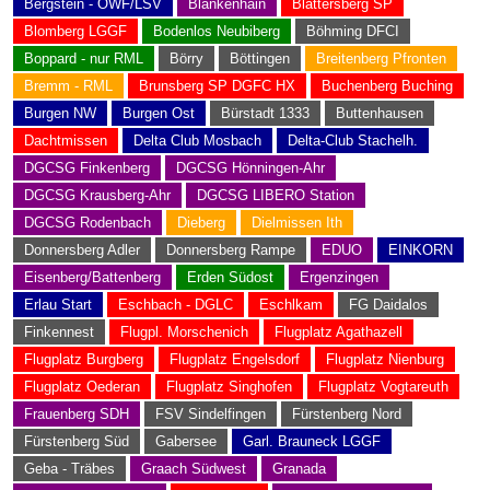
Bergstein - OWF/LSV
Blankenhain
Blättersberg SP
Blomberg LGGF
Bodenlos Neubiberg
Böhming DFCI
Boppard - nur RML
Börry
Böttingen
Breitenberg Pfronten
Bremm - RML
Brunsberg SP DGFC HX
Buchenberg Buching
Burgen NW
Burgen Ost
Bürstadt 1333
Buttenhausen
Dachtmissen
Delta Club Mosbach
Delta-Club Stachelh.
DGCSG Finkenberg
DGCSG Hönningen-Ahr
DGCSG Krausberg-Ahr
DGCSG LIBERO Station
DGCSG Rodenbach
Dieberg
Dielmissen Ith
Donnersberg Adler
Donnersberg Rampe
EDUO
EINKORN
Eisenberg/Battenberg
Erden Südost
Ergenzingen
Erlau Start
Eschbach - DGLC
Eschlkam
FG Daidalos
Finkennest
Flugpl. Morschenich
Flugplatz Agathazell
Flugplatz Burgberg
Flugplatz Engelsdorf
Flugplatz Nienburg
Flugplatz Oederan
Flugplatz Singhofen
Flugplatz Vogtareuth
Frauenberg SDH
FSV Sindelfingen
Fürstenberg Nord
Fürstenberg Süd
Gabersee
Garl. Brauneck LGGF
Geba - Träbes
Graach Südwest
Granada