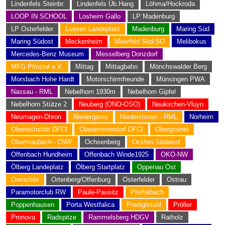
Lindenfels Steinbr.
Lindenfels Üb.Hang
Löhma/Hockroda
LOOP IN SCHOOL
Losheim Gallo
LP Madenburg
LP Osterfelder
Luesen Landeplatz
Madenburg
Maring Süd
Maring Südost
Meckenheim
Meerfeld Süd-SO
Melibokus
Mercedes-Benz Museum
Messelberg Donzdorf
MFG Pfinztal e.V.
Mittag
Mittagbahn
Mönchswalder Berg
Morsbach Hohe Hardt
Motorschirmfreunde
Münsingen PWA
Nassau - RML
Nebelhorn 1930m
Nebelhorn Gipfel
Nebelhorn Stütze 2
Neuberg (ONO-OSO)
Neukirchen-Vluyn
Neumagen-Dhron
Niedergams
Niederzissen - RML
Norheim
Obereichstätt DFCI
Oberemmendorf DFCI
Obergrainet
Obermaubach - OWF
Ochsenberg
Ockfen Südwest
Offenbach Hundheim
Offenbach Winde1925
OKO-NW
Ölberg Landeplatz
Ölberg Startplatz
Oppenau Ost
Orensfels
Ortenberg/Offenburg
Osterfelder
Ostrau
Paramotorclub RW
Paule-Pausitz
Pfeffelbach
Poppenhausen
Porta Westfalica
Predigtstuhl
Pröller
Pronova
Radspitze
Rammelsberg HDGV
Ratholz