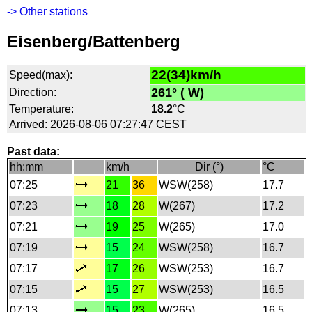
-> Other stations
Eisenberg/Battenberg
22(34)km/h
Speed(max):
261° ( W)
Direction:
Temperature:
18.2
°C
Arrived: 2026-08-06 07:27:47 CEST
Past data:
hh:mm
km/h
Dir (°)
°C
07:25
21
36
WSW(258)
17.7
07:23
18
28
W(267)
17.2
07:21
19
25
W(265)
17.0
07:19
15
24
WSW(258)
16.7
07:17
17
26
WSW(253)
16.7
07:15
15
27
WSW(253)
16.5
07:13
15
23
W(265)
16.5