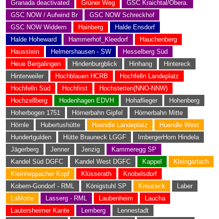
Granada deactivated
Grüner Weg
GSC Kraichtal/Obera.
GSC NOW / Aufwind Br
GSC NOW Schreckhof
GSC NOW Widdern
Hainberg
Halde Ensdorf
Halde Hoheward
Hammerhof_Kleedorf
Hauchenberg
Hausstein
Helmershausen - SW
Hesselberg Süd
Heue Bergalingen
Hindenburgblick
Hinhang
Hintereck
Hinterweiler
Hochblauen HCRB
Hochfelln Landeplatz
Hochfelln Süd
Hochfirst
Hochstetten(NNO-NNW)
Hochzellberg
Hodenhagen EDVH
Hohaflieger
Hohenberg
Hoherbogen 1751
Hörnerbahn Gipfel
Hörnerbahn Mitte
Hörnle
Hubertushütte
Huendle Landeplatz
Huendle West
Hundertgulden
Hütte Brauneck LGGF
ImbergerHorn Hindela
Jägerberg
Jenner
Jenzig
Kammeregg SP
Kandel Süd DGFC
Kandel West DGFC
Kappel
Kleingartach
Kleinheppacher Kopf
Klüsserath
Knobelsdorf
Kobern-Gondorf - RML
Königstuhl SP
Kreuzeck
Laber
LaMotte
Lasserg - RML
Laubenheim
Laucha
Lautersheimer Kante
Lemberg
Lennestadt