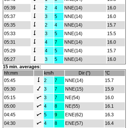
05:39
2
4
NNE(14)
16.0
05:37
3
5
NNE(14)
16.0
05:35
2
4
NNE(14)
15.7
05:33
3
5
NNE(14)
15.5
05:31
4
7
NNE(14)
16.0
05:29
4
5
NNE(14)
15.7
05:27
3
5
NNE(14)
16.0
15 min. averages:
hh:mm
km/h
Dir (°)
°C
05:45
2
7
NNE(14)
15.7
05:30
3
7
NNE(15)
15.9
05:15
3
7
NE(54)
16.0
05:00
4
8
NE(55)
16.1
04:45
5
9
ENE(62)
16.3
04:30
4
8
ENE(57)
16.4