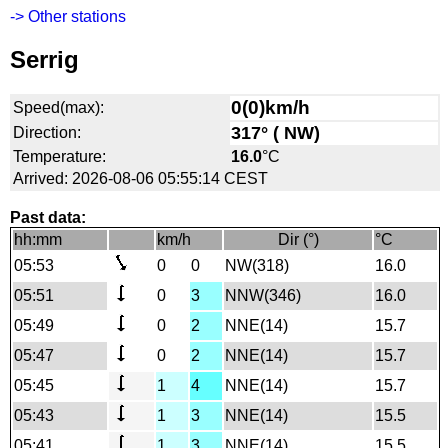
-> Other stations
Serrig
0(0)km/h
Speed(max):
317° ( NW)
Direction:
Temperature:
16.0
°C
Arrived: 2026-08-06 05:55:14 CEST
Past data:
hh:mm
km/h
Dir (°)
°C
05:53
0
0
NW(318)
16.0
05:51
0
3
NNW(346)
16.0
05:49
0
2
NNE(14)
15.7
05:47
0
2
NNE(14)
15.7
05:45
1
4
NNE(14)
15.7
05:43
1
3
NNE(14)
15.5
05:41
1
3
NNE(14)
15.5