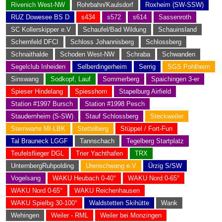
Rivenich West-NW
Rohrbahn/Kaulsdorf
Roxheim (SW-SSW)
RUZ Dowesee BS D
s434
s572
s614
Sassenroth
SC Kollerskipper e.V
Schaufel/Bad Wildung
Schauinsland
Schernfeld DFCI
Schloss Johannisberg
Schlossberg
Schnaithalde
Schoden West-NW
Schraba
Schwanden
Segelclub Inheiden
Selberdingerheim
Serrig
SGS Pohlheim
Sinswang
Sodkopf, Lauf
Sommerberg
Spaichingen 3-er
Spieser Hindelang
Spiesshorn
Stapelburg Airfield
Station #1997 Bursch
Station #1998 Pesch
Staudernheim (S-SW)
Stauf Schlossberg
Steckweiler
Sternwarte MI-LBK
Stettelberg
Stüppel / Fort-Fun
Tal Brauneck LGGF
Tannschach
Tegelberg Startplatz
Teufelsflieger DGL
Trier Yachthafen
TRX
UnternbergRuhpolding
Urenschwang e.V
Ürzig S/SW
Vogelsang
WAKU Heubach 0-40°
WAKU Nord 0-65°
WAKU Nord 0-65°
WAKU Reichenhausen
WAKU Spielbg 30-100°
Waldstetten Skihütte
Wank
Wehingen
Weiler - RML
Weiler bei Monzingen