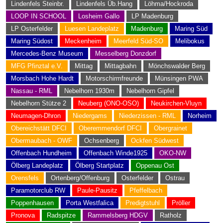
Lindenfels Steinbr.
Lindenfels Üb.Hang
Löhma/Hockroda
LOOP IN SCHOOL
Losheim Gallo
LP Madenburg
LP Osterfelder
Luesen Landeplatz
Madenburg
Maring Süd
Maring Südost
Meckenheim
Meerfeld Süd-SO
Melibokus
Mercedes-Benz Museum
Messelberg Donzdorf
MFG Pfinztal e.V.
Mittag
Mittagbahn
Mönchswalder Berg
Morsbach Hohe Hardt
Motorschirmfreunde
Münsingen PWA
Nassau - RML
Nebelhorn 1930m
Nebelhorn Gipfel
Nebelhorn Stütze 2
Neuberg (ONO-OSO)
Neukirchen-Vluyn
Neumagen-Dhron
Niedergams
Niederzissen - RML
Norheim
Obereichstätt DFCI
Oberemmendorf DFCI
Obergrainet
Obermaubach - OWF
Ochsenberg
Ockfen Südwest
Offenbach Hundheim
Offenbach Winde1925
OKO-NW
Ölberg Landeplatz
Ölberg Startplatz
Oppenau Ost
Orensfels
Ortenberg/Offenburg
Osterfelder
Ostrau
Paramotorclub RW
Paule-Pausitz
Pfeffelbach
Poppenhausen
Porta Westfalica
Predigtstuhl
Pröller
Pronova
Radspitze
Rammelsberg HDGV
Ratholz