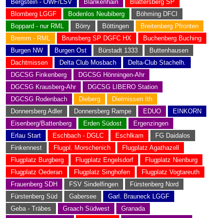
Bergstein - OWF/LSV
Blankenhain
Blättersberg SP
Blomberg LGGF
Bodenlos Neubiberg
Böhming DFCI
Boppard - nur RML
Börry
Böttingen
Breitenberg Pfronten
Bremm - RML
Brunsberg SP DGFC HX
Buchenberg Buching
Burgen NW
Burgen Ost
Bürstadt 1333
Buttenhausen
Dachtmissen
Delta Club Mosbach
Delta-Club Stachelh.
DGCSG Finkenberg
DGCSG Hönningen-Ahr
DGCSG Krausberg-Ahr
DGCSG LIBERO Station
DGCSG Rodenbach
Dieberg
Dielmissen Ith
Donnersberg Adler
Donnersberg Rampe
EDUO
EINKORN
Eisenberg/Battenberg
Erden Südost
Ergenzingen
Erlau Start
Eschbach - DGLC
Eschlkam
FG Daidalos
Finkennest
Flugpl. Morschenich
Flugplatz Agathazell
Flugplatz Burgberg
Flugplatz Engelsdorf
Flugplatz Nienburg
Flugplatz Oederan
Flugplatz Singhofen
Flugplatz Vogtareuth
Frauenberg SDH
FSV Sindelfingen
Fürstenberg Nord
Fürstenberg Süd
Gabersee
Garl. Brauneck LGGF
Geba - Träbes
Graach Südwest
Granada