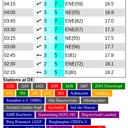
04:15
3
7
ENE(59)
16.5
04:00
3
5
NE(55)
16.9
03:45
3
7
ENE(62)
17.0
03:30
3
7
ENE(57)
17.3
03:15
1
4
NE(55)
17.5
03:00
3
7
NE(56)
17.7
02:45
3
5
E(81)
17.9
02:30
2
5
ENE(72)
18.1
02:15
3
5
E(80)
18.2
Stations at DE:
1132
1184
1422
1635
1645
1987
2043 Omerskopf
675
784
785
875
963
Aalbäumle
Adelberg
Airwalker e.V. OMBG
Alte Baumschule
Altenbeuthen
Arzbach Großer Kopf
Ascheloh
Auf der Wanne
AWB Buchhorn
Bastenberg DGFC HX
Bayrischzell Landepl
Berg Brauneck LGGF
Berghaupten ODGFe.V.