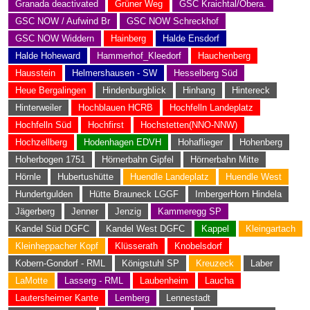
Granada deactivated
Grüner Weg
GSC Kraichtal/Obera.
GSC NOW / Aufwind Br
GSC NOW Schreckhof
GSC NOW Widdern
Hainberg
Halde Ensdorf
Halde Hoheward
Hammerhof_Kleedorf
Hauchenberg
Hausstein
Helmershausen - SW
Hesselberg Süd
Heue Bergalingen
Hindenburgblick
Hinhang
Hintereck
Hinterweiler
Hochblauen HCRB
Hochfelln Landeplatz
Hochfelln Süd
Hochfirst
Hochstetten(NNO-NNW)
Hochzellberg
Hodenhagen EDVH
Hohaflieger
Hohenberg
Hoherbogen 1751
Hörnerbahn Gipfel
Hörnerbahn Mitte
Hörnle
Hubertushütte
Huendle Landeplatz
Huendle West
Hundertgulden
Hütte Brauneck LGGF
ImbergerHorn Hindela
Jägerberg
Jenner
Jenzig
Kammeregg SP
Kandel Süd DGFC
Kandel West DGFC
Kappel
Kleingartach
Kleinheppacher Kopf
Klüsserath
Knobelsdorf
Kobern-Gondorf - RML
Königstuhl SP
Kreuzeck
Laber
LaMotte
Lasserg - RML
Laubenheim
Laucha
Lautersheimer Kante
Lemberg
Lennestadt