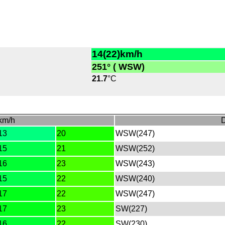
14(22)km/h
251° ( WSW)
21.7
°C
km/h
D
13
20
WSW(247)
15
21
WSW(252)
16
23
WSW(243)
15
22
WSW(240)
17
22
WSW(247)
17
23
SW(227)
16
22
SW(230)