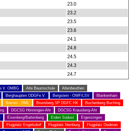
23.0
23.2
23.5
23.6
24.1
24.8
24.5
24.3
24.7
 e.V. OMBG
Alte Baumschule
Altenbeuthen
Berghaupten ODGFe.V.
Bergstein - OWF/LSV
Blankenhain
Bremm - RML
Brunsberg SP DGFC HX
Buchenberg Buching
rg
DGCSG Hönningen-Ahr
DGCSG Krausberg-Ahr
N
Eisenberg/Battenberg
Erden Südost
Ergenzingen
Flugplatz Engelsdorf
Flugplatz Nienburg
Flugplatz Oederan