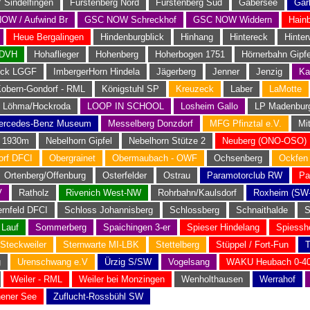
 Sindelfingen
Fürstenberg Nord
Fürstenberg Süd
Gabersee
Gar
OW / Aufwind Br
GSC NOW Schreckhof
GSC NOW Widdern
Hain
Heue Bergalingen
Hindenburgblick
Hinhang
Hintereck
Hinter
EDVH
Hohaflieger
Hohenberg
Hoherbogen 1751
Hörnerbahn Gipfe
eck LGGF
ImbergerHorn Hindela
Jägerberg
Jenner
Jenzig
Ka
obern-Gondorf - RML
Königstuhl SP
Kreuzeck
Laber
LaMotte
Löhma/Hockroda
LOOP IN SCHOOL
Losheim Gallo
LP Madenbur
ercedes-Benz Museum
Messelberg Donzdorf
MFG Pfinztal e.V.
Mi
n 1930m
Nebelhorn Gipfel
Nebelhorn Stütze 2
Neuberg (ONO-OSO)
rf DFCI
Obergrainet
Obermaubach - OWF
Ochsenberg
Ockfen
Ortenberg/Offenburg
Osterfelder
Ostrau
Paramotorclub RW
Pa
V
Ratholz
Rivenich West-NW
Rohrbahn/Kaulsdorf
Roxheim (SW
rnfeld DFCI
Schloss Johannisberg
Schlossberg
Schnaithalde
S
 Lauf
Sommerberg
Spaichingen 3-er
Spieser Hindelang
Spiessh
Steckweiler
Sternwarte MI-LBK
Stettelberg
Stüppel / Fort-Fun
T
g
Urenschwang e.V
Ürzig S/SW
Vogelsang
WAKU Heubach 0-40
Weiler - RML
Weiler bei Monzingen
Wenholthausen
Werrahof
hener See
Zuflucht-Rossbühl SW