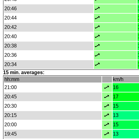
20:46
20:44
20:42
20:40
20:38
20:36
20:34
15 min. averages:
hh:mm
km/h
21:00
16
20:45
17
20:30
15
20:15
13
20:00
15
19:45
13