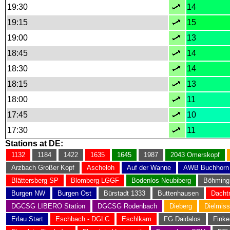
19:30
14
19:15
15
19:00
13
18:45
14
18:30
14
18:15
13
18:00
11
17:45
10
17:30
11
Stations at DE:
1132
1184
1422
1635
1645
1987
2043 Omerskopf
Arzbach Großer Kopf
Ascheloh
Auf der Wanne
AWB Buchhorn
Blättersberg SP
Blomberg LGGF
Bodenlos Neubiberg
Böhming
Burgen NW
Burgen Ost
Bürstadt 1333
Buttenhausen
Dacht
DGCSG LIBERO Station
DGCSG Rodenbach
Dieberg
Dielmiss
Erlau Start
Eschbach - DGLC
Eschlkam
FG Daidalos
Finke