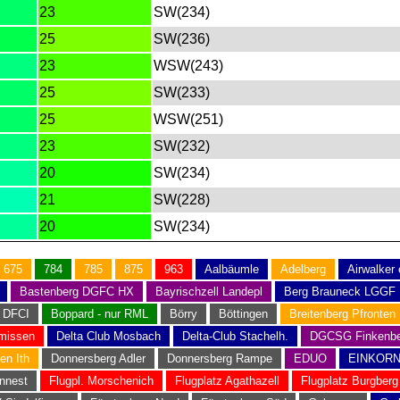
23
SW(234)
25
SW(236)
23
WSW(243)
25
SW(233)
25
WSW(251)
23
SW(232)
20
SW(234)
21
SW(228)
20
SW(234)
675
784
785
875
963
Aalbäumle
Adelberg
Airwalker
Bastenberg DGFC HX
Bayrischzell Landepl
Berg Brauneck LGGF
 DFCI
Boppard - nur RML
Börry
Böttingen
Breitenberg Pfronten
missen
Delta Club Mosbach
Delta-Club Stachelh.
DGCSG Finkenbe
en Ith
Donnersberg Adler
Donnersberg Rampe
EDUO
EINKOR
nnest
Flugpl. Morschenich
Flugplatz Agathazell
Flugplatz Burgberg