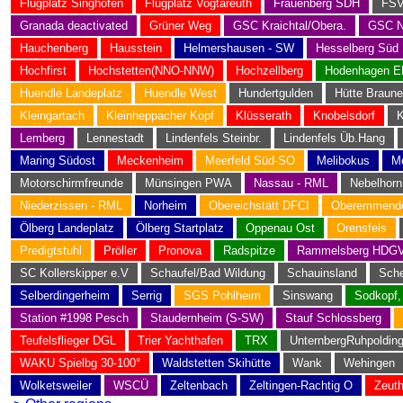
Flugplatz Singhofen
Flugplatz Vogtareuth
Frauenberg SDH
FSV
Granada deactivated
Grüner Weg
GSC Kraichtal/Obera.
GSC N
Hauchenberg
Hausstein
Helmershausen - SW
Hesselberg Süd
Hochfirst
Hochstetten(NNO-NNW)
Hochzellberg
Hodenhagen 
Huendle Landeplatz
Huendle West
Hundertgulden
Hütte Braun
Kleingartach
Kleinheppacher Kopf
Klüsserath
Knobelsdorf
K
Lemberg
Lennestadt
Lindenfels Steinbr.
Lindenfels Üb.Hang
Maring Südost
Meckenheim
Meerfeld Süd-SO
Melibokus
M
Motorschirmfreunde
Münsingen PWA
Nassau - RML
Nebelhor
Niederzissen - RML
Norheim
Obereichstätt DFCI
Oberemmendo
Ölberg Landeplatz
Ölberg Startplatz
Oppenau Ost
Orensfels
Predigtstuhl
Pröller
Pronova
Radspitze
Rammelsberg HDG
SC Kollerskipper e.V
Schaufel/Bad Wildung
Schauinsland
Sche
Selberdingerheim
Serrig
SGS Pohlheim
Sinswang
Sodkopf,
Station #1998 Pesch
Staudernheim (S-SW)
Stauf Schlossberg
Teufelsflieger DGL
Trier Yachthafen
TRX
UnternbergRuhpoldin
WAKU Spielbg 30-100°
Waldstetten Skihütte
Wank
Wehingen
Wolketsweiler
WSCÜ
Zeltenbach
Zeltingen-Rachtig O
Zeut