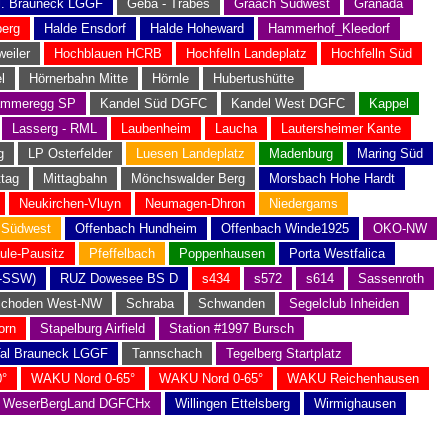
l. Brauneck LGGF
Geba - Träbes
Graach Südwest
Granada
berg
Halde Ensdorf
Halde Hoheward
Hammerhof_Kleedorf
weiler
Hochblauen HCRB
Hochfelln Landeplatz
Hochfelln Süd
l
Hörnerbahn Mitte
Hörnle
Hubertushütte
mmeregg SP
Kandel Süd DGFC
Kandel West DGFC
Kappel
Lasserg - RML
Laubenheim
Laucha
Lautersheimer Kante
g
LP Osterfelder
Luesen Landeplatz
Madenburg
Maring Süd
ttag
Mittagbahn
Mönchswalder Berg
Morsbach Hohe Hardt
Neukirchen-Vluyn
Neumagen-Dhron
Niedergams
 Südwest
Offenbach Hundheim
Offenbach Winde1925
OKO-NW
ule-Pausitz
Pfeffelbach
Poppenhausen
Porta Westfalica
-SSW)
RUZ Dowesee BS D
s434
s572
s614
Sassenroth
choden West-NW
Schraba
Schwanden
Segelclub Inheiden
orn
Stapelburg Airfield
Station #1997 Bursch
al Brauneck LGGF
Tannschach
Tegelberg Startplatz
°
WAKU Nord 0-65°
WAKU Nord 0-65°
WAKU Reichenhausen
WeserBergLand DGFCHx
Willingen Ettelsberg
Wirmighausen