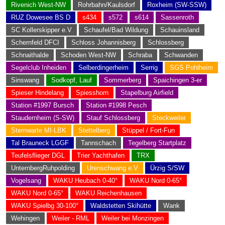
Rivenich West-NW
Rohrbahn/Kaulsdorf
Roxheim (SW-SSW)
RUZ Dowesee BS D
s434
s572
s614
Sassenroth
SC Kollerskipper e.V
Schaufel/Bad Wildung
Schauinsland
Schernfeld DFCI
Schloss Johannisberg
Schlossberg
Schnaithalde
Schoden West-NW
Schraba
Schwanden
Segelclub Inheiden
Selberdingerheim
Serrig
SGS Pohlheim
Sinswang
Sodkopf, Lauf
Sommerberg
Spaichingen 3-er
Spieser Hindelang
Spiesshorn
Stapelburg Airfield
Station #1997 Bursch
Station #1998 Pesch
Staudernheim (S-SW)
Stauf Schlossberg
Steckweiler
Sternwarte MI-LBK
Stettelberg
Stüppel / Fort-Fun
Tal Brauneck LGGF
Tannschach
Tegelberg Startplatz
Teufelsflieger DGL
Trier Yachthafen
TRX
UnternbergRuhpolding
Urenschwang e.V
Ürzig S/SW
Vogelsang
WAKU Heubach 0-40°
WAKU Nord 0-65°
WAKU Nord 0-65°
WAKU Reichenhausen
WAKU Spielbg 30-100°
Waldstetten Skihütte
Wank
Wehingen
Weiler - RML
Weiler bei Monzingen