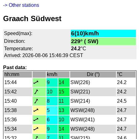
-> Other stations
Graach Südwest
6(10)km/h
Speed(max):
229° ( SW)
Direction:
Temperature:
24.2
°C
Arrived: 2026-08-06 15:46:39 CEST
Past data:
hh:mm
km/h
Dir (°)
°C
15:44
9
14
SW(226)
24.2
15:42
10
15
SW(221)
24.2
15:40
8
11
SW(214)
24.5
15:38
5
13
WSW(248)
24.7
15:36
6
10
WSW(241)
24.7
15:34
9
14
WSW(248)
24.7
15:32
7
11
SW(215)
24.6