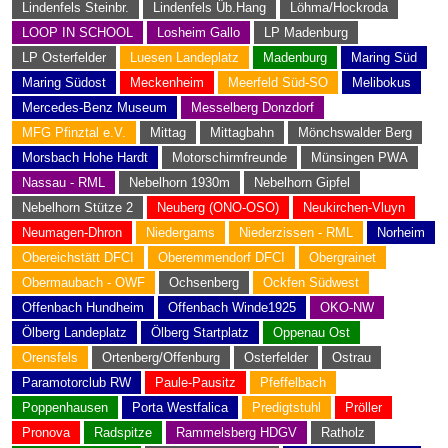
Lindenfels Steinbr.
Lindenfels Üb.Hang
Löhma/Hockroda
LOOP IN SCHOOL
Losheim Gallo
LP Madenburg
LP Osterfelder
Luesen Landeplatz
Madenburg
Maring Süd
Maring Südost
Meckenheim
Meerfeld Süd-SO
Melibokus
Mercedes-Benz Museum
Messelberg Donzdorf
MFG Pfinztal e.V.
Mittag
Mittagbahn
Mönchswalder Berg
Morsbach Hohe Hardt
Motorschirmfreunde
Münsingen PWA
Nassau - RML
Nebelhorn 1930m
Nebelhorn Gipfel
Nebelhorn Stütze 2
Neuberg (ONO-OSO)
Neukirchen-Vluyn
Neumagen-Dhron
Niedergams
Niederzissen - RML
Norheim
Obereichstätt DFCI
Oberemmendorf DFCI
Obergrainet
Obermaubach - OWF
Ochsenberg
Ockfen Südwest
Offenbach Hundheim
Offenbach Winde1925
OKO-NW
Ölberg Landeplatz
Ölberg Startplatz
Oppenau Ost
Orensfels
Ortenberg/Offenburg
Osterfelder
Ostrau
Paramotorclub RW
Paule-Pausitz
Pfeffelbach
Poppenhausen
Porta Westfalica
Predigtstuhl
Pröller
Pronova
Radspitze
Rammelsberg HDGV
Ratholz