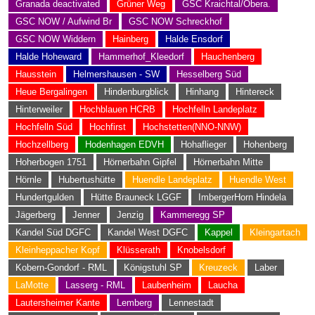
Granada deactivated
Grüner Weg
GSC Kraichtal/Obera.
GSC NOW / Aufwind Br
GSC NOW Schreckhof
GSC NOW Widdern
Hainberg
Halde Ensdorf
Halde Hoheward
Hammerhof_Kleedorf
Hauchenberg
Hausstein
Helmershausen - SW
Hesselberg Süd
Heue Bergalingen
Hindenburgblick
Hinhang
Hintereck
Hinterweiler
Hochblauen HCRB
Hochfelln Landeplatz
Hochfelln Süd
Hochfirst
Hochstetten(NNO-NNW)
Hochzellberg
Hodenhagen EDVH
Hohaflieger
Hohenberg
Hoherbogen 1751
Hörnerbahn Gipfel
Hörnerbahn Mitte
Hörnle
Hubertushütte
Huendle Landeplatz
Huendle West
Hundertgulden
Hütte Brauneck LGGF
ImbergerHorn Hindela
Jägerberg
Jenner
Jenzig
Kammeregg SP
Kandel Süd DGFC
Kandel West DGFC
Kappel
Kleingartach
Kleinheppacher Kopf
Klüsserath
Knobelsdorf
Kobern-Gondorf - RML
Königstuhl SP
Kreuzeck
Laber
LaMotte
Lasserg - RML
Laubenheim
Laucha
Lautersheimer Kante
Lemberg
Lennestadt