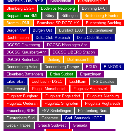
Bergstein - OWF/LSV
Blankenhain
Blättersberg SP
Blomberg LGGF
Bodenlos Neubiberg
Böhming DFCI
Boppard - nur RML
Börry
Böttingen
Breitenberg Pfronten
Bremm - RML
Brunsberg SP DGFC HX
Buchenberg Buching
Burgen NW
Burgen Ost
Bürstadt 1333
Buttenhausen
Dachtmissen
Delta Club Mosbach
Delta-Club Stachelh.
DGCSG Finkenberg
DGCSG Hönningen-Ahr
DGCSG Krausberg-Ahr
DGCSG LIBERO Station
DGCSG Rodenbach
Dieberg
Dielmissen Ith
Donnersberg Adler
Donnersberg Rampe
EDUO
EINKORN
Eisenberg/Battenberg
Erden Südost
Ergenzingen
Erlau Start
Eschbach - DGLC
Eschlkam
FG Daidalos
Finkennest
Flugpl. Morschenich
Flugplatz Agathazell
Flugplatz Burgberg
Flugplatz Engelsdorf
Flugplatz Nienburg
Flugplatz Oederan
Flugplatz Singhofen
Flugplatz Vogtareuth
Frauenberg SDH
FSV Sindelfingen
Fürstenberg Nord
Fürstenberg Süd
Gabersee
Garl. Brauneck LGGF
Geba - Träbes
Graach Südwest
Granada