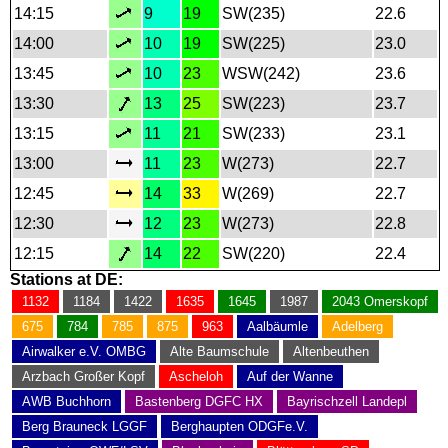
14:15
9
19
SW(235)
22.6
14:00
10
19
SW(225)
23.0
13:45
10
23
WSW(242)
23.6
13:30
13
25
SW(223)
23.7
13:15
11
21
SW(233)
23.1
13:00
11
23
W(273)
22.7
12:45
14
33
W(269)
22.7
12:30
12
23
W(273)
22.8
12:15
14
22
SW(220)
22.4
Stations at DE:
1132
1184
1422
1635
1645
1987
2043 Omerskopf
675
784
785
875
963
Aalbäumle
Adelberg
Airwalker e.V. OMBG
Alte Baumschule
Altenbeuthen
Arzbach Großer Kopf
Ascheloh
Auf der Wanne
AWB Buchhorn
Bastenberg DGFC HX
Bayrischzell Landepl
Berg Brauneck LGGF
Berghaupten ODGFe.V.