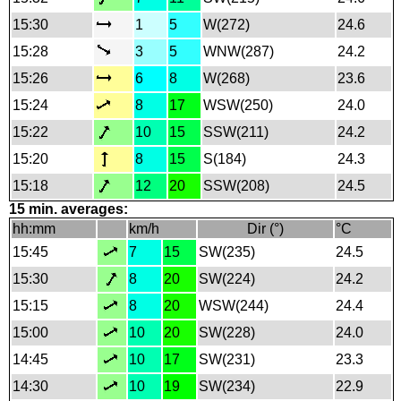
15:30
1
5
W(272)
24.6
15:28
3
5
WNW(287)
24.2
15:26
6
8
W(268)
23.6
15:24
8
17
WSW(250)
24.0
15:22
10
15
SSW(211)
24.2
15:20
8
15
S(184)
24.3
15:18
12
20
SSW(208)
24.5
15 min. averages:
hh:mm
km/h
Dir (°)
°C
15:45
7
15
SW(235)
24.5
15:30
8
20
SW(224)
24.2
15:15
8
20
WSW(244)
24.4
15:00
10
20
SW(228)
24.0
14:45
10
17
SW(231)
23.3
14:30
10
19
SW(234)
22.9