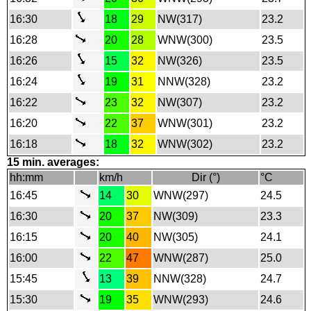
16:30
18
29
NW(317)
23.2
16:28
20
28
WNW(300)
23.5
16:26
15
32
NW(326)
23.5
16:24
19
31
NNW(328)
23.2
16:22
23
32
NW(307)
23.2
16:20
22
37
WNW(301)
23.2
16:18
18
32
WNW(302)
23.2
15 min. averages:
hh:mm
km/h
Dir (°)
°C
16:45
14
30
WNW(297)
24.5
16:30
20
37
NW(309)
23.3
16:15
20
40
NW(305)
24.1
16:00
22
47
WNW(287)
25.0
15:45
13
39
NNW(328)
24.7
15:30
19
35
WNW(293)
24.6