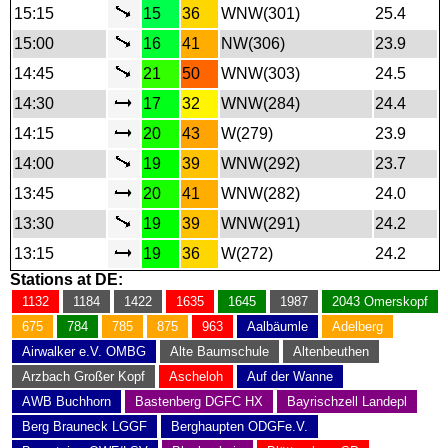
15:15
15
36
WNW(301)
25.4
15:00
16
41
NW(306)
23.9
14:45
21
50
WNW(303)
24.5
14:30
17
32
WNW(284)
24.4
14:15
20
43
W(279)
23.9
14:00
19
39
WNW(292)
23.7
13:45
20
41
WNW(282)
24.0
13:30
19
39
WNW(291)
24.2
13:15
19
36
W(272)
24.2
Stations at DE:
1132
1184
1422
1635
1645
1987
2043 Omerskopf
675
784
785
875
963
Aalbäumle
Adelberg
Airwalker e.V. OMBG
Alte Baumschule
Altenbeuthen
Arzbach Großer Kopf
Ascheloh
Auf der Wanne
AWB Buchhorn
Bastenberg DGFC HX
Bayrischzell Landepl
Berg Brauneck LGGF
Berghaupten ODGFe.V.