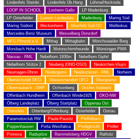
Lindenfels Steinbr.
Lindenfels Üb.Hang
Löhma/Hockroda
LOOP IN SCHOOL
Losheim Gallo
LP Madenburg
LP Osterfelder
Luesen Landeplatz
Madenburg
Maring Süd
Maring Südost
Meckenheim
Meerfeld Süd-SO
Melibokus
Mercedes-Benz Museum
Messelberg Donzdorf
MFG Pfinztal e.V.
Mittag
Mittagbahn
Mönchswalder Berg
Morsbach Hohe Hardt
Motorschirmfreunde
Münsingen PWA
Nassau - RML
Nebelhorn 1930m
Nebelhorn Gipfel
Nebelhorn Stütze 2
Neuberg (ONO-OSO)
Neukirchen-Vluyn
Neumagen-Dhron
Niedergams
Niederzissen - RML
Norheim
Obereichstätt DFCI
Oberemmendorf DFCI
Obergrainet
Obermaubach - OWF
Ochsenberg
Ockfen Südwest
Offenbach Hundheim
Offenbach Winde1925
OKO-NW
Ölberg Landeplatz
Ölberg Startplatz
Oppenau Ost
Orensfels
Ortenberg/Offenburg
Osterfelder
Ostrau
Paramotorclub RW
Paule-Pausitz
Pfeffelbach
Poppenhausen
Porta Westfalica
Predigtstuhl
Pröller
Pronova
Radspitze
Rammelsberg HDGV
Ratholz