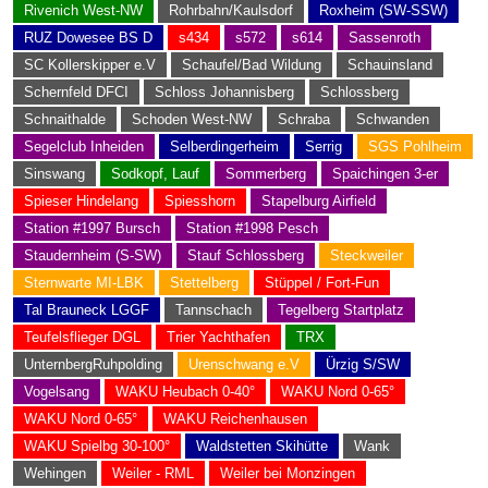
Rivenich West-NW
Rohrbahn/Kaulsdorf
Roxheim (SW-SSW)
RUZ Dowesee BS D
s434
s572
s614
Sassenroth
SC Kollerskipper e.V
Schaufel/Bad Wildung
Schauinsland
Schernfeld DFCI
Schloss Johannisberg
Schlossberg
Schnaithalde
Schoden West-NW
Schraba
Schwanden
Segelclub Inheiden
Selberdingerheim
Serrig
SGS Pohlheim
Sinswang
Sodkopf, Lauf
Sommerberg
Spaichingen 3-er
Spieser Hindelang
Spiesshorn
Stapelburg Airfield
Station #1997 Bursch
Station #1998 Pesch
Staudernheim (S-SW)
Stauf Schlossberg
Steckweiler
Sternwarte MI-LBK
Stettelberg
Stüppel / Fort-Fun
Tal Brauneck LGGF
Tannschach
Tegelberg Startplatz
Teufelsflieger DGL
Trier Yachthafen
TRX
UnternbergRuhpolding
Urenschwang e.V
Ürzig S/SW
Vogelsang
WAKU Heubach 0-40°
WAKU Nord 0-65°
WAKU Nord 0-65°
WAKU Reichenhausen
WAKU Spielbg 30-100°
Waldstetten Skihütte
Wank
Wehingen
Weiler - RML
Weiler bei Monzingen