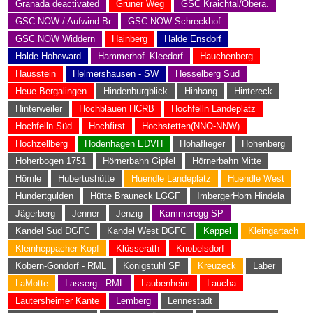
Granada deactivated
Grüner Weg
GSC Kraichtal/Obera.
GSC NOW / Aufwind Br
GSC NOW Schreckhof
GSC NOW Widdern
Hainberg
Halde Ensdorf
Halde Hoheward
Hammerhof_Kleedorf
Hauchenberg
Hausstein
Helmershausen - SW
Hesselberg Süd
Heue Bergalingen
Hindenburgblick
Hinhang
Hintereck
Hinterweiler
Hochblauen HCRB
Hochfelln Landeplatz
Hochfelln Süd
Hochfirst
Hochstetten(NNO-NNW)
Hochzellberg
Hodenhagen EDVH
Hohaflieger
Hohenberg
Hoherbogen 1751
Hörnerbahn Gipfel
Hörnerbahn Mitte
Hörnle
Hubertushütte
Huendle Landeplatz
Huendle West
Hundertgulden
Hütte Brauneck LGGF
ImbergerHorn Hindela
Jägerberg
Jenner
Jenzig
Kammeregg SP
Kandel Süd DGFC
Kandel West DGFC
Kappel
Kleingartach
Kleinheppacher Kopf
Klüsserath
Knobelsdorf
Kobern-Gondorf - RML
Königstuhl SP
Kreuzeck
Laber
LaMotte
Lasserg - RML
Laubenheim
Laucha
Lautersheimer Kante
Lemberg
Lennestadt