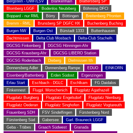
Bergstein - OWF/LSV
Blankenhain
Blättersberg SP
Blomberg LGGF
Bodenlos Neubiberg
Böhming DFCI
Boppard - nur RML
Börry
Böttingen
Breitenberg Pfronten
Bremm - RML
Brunsberg SP DGFC HX
Buchenberg Buching
Burgen NW
Burgen Ost
Bürstadt 1333
Buttenhausen
Dachtmissen
Delta Club Mosbach
Delta-Club Stachelh.
DGCSG Finkenberg
DGCSG Hönningen-Ahr
DGCSG Krausberg-Ahr
DGCSG LIBERO Station
DGCSG Rodenbach
Dieberg
Dielmissen Ith
Donnersberg Adler
Donnersberg Rampe
EDUO
EINKORN
Eisenberg/Battenberg
Erden Südost
Ergenzingen
Erlau Start
Eschbach - DGLC
Eschlkam
FG Daidalos
Finkennest
Flugpl. Morschenich
Flugplatz Agathazell
Flugplatz Burgberg
Flugplatz Engelsdorf
Flugplatz Nienburg
Flugplatz Oederan
Flugplatz Singhofen
Flugplatz Vogtareuth
Frauenberg SDH
FSV Sindelfingen
Fürstenberg Nord
Fürstenberg Süd
Gabersee
Garl. Brauneck LGGF
Geba - Träbes
Graach Südwest
Granada