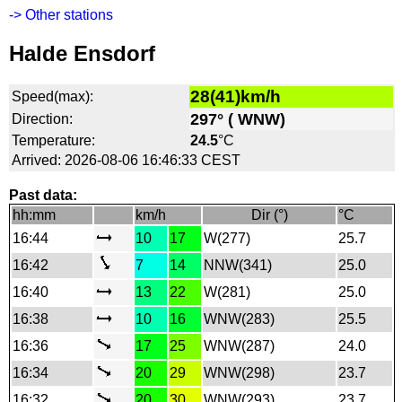
-> Other stations
Halde Ensdorf
28(41)km/h
Speed(max):
297° ( WNW)
Direction:
Temperature:
24.5
°C
Arrived: 2026-08-06 16:46:33 CEST
Past data:
hh:mm
km/h
Dir (°)
°C
16:44
10
17
W(277)
25.7
16:42
7
14
NNW(341)
25.0
16:40
13
22
W(281)
25.0
16:38
10
16
WNW(283)
25.5
16:36
17
25
WNW(287)
24.0
16:34
20
29
WNW(298)
23.7
16:32
20
30
WNW(293)
23.7