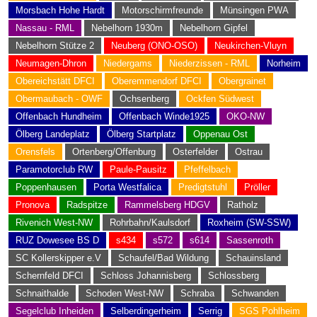
Morsbach Hohe Hardt
Motorschirmfreunde
Münsingen PWA
Nassau - RML
Nebelhorn 1930m
Nebelhorn Gipfel
Nebelhorn Stütze 2
Neuberg (ONO-OSO)
Neukirchen-Vluyn
Neumagen-Dhron
Niedergams
Niederzissen - RML
Norheim
Obereichstätt DFCI
Oberemmendorf DFCI
Obergrainet
Obermaubach - OWF
Ochsenberg
Ockfen Südwest
Offenbach Hundheim
Offenbach Winde1925
OKO-NW
Ölberg Landeplatz
Ölberg Startplatz
Oppenau Ost
Orensfels
Ortenberg/Offenburg
Osterfelder
Ostrau
Paramotorclub RW
Paule-Pausitz
Pfeffelbach
Poppenhausen
Porta Westfalica
Predigtstuhl
Pröller
Pronova
Radspitze
Rammelsberg HDGV
Ratholz
Rivenich West-NW
Rohrbahn/Kaulsdorf
Roxheim (SW-SSW)
RUZ Dowesee BS D
s434
s572
s614
Sassenroth
SC Kollerskipper e.V
Schaufel/Bad Wildung
Schauinsland
Schernfeld DFCI
Schloss Johannisberg
Schlossberg
Schnaithalde
Schoden West-NW
Schraba
Schwanden
Segelclub Inheiden
Selberdingerheim
Serrig
SGS Pohlheim