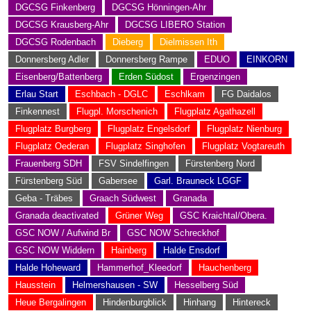
DGCSG Finkenberg
DGCSG Hönningen-Ahr
DGCSG Krausberg-Ahr
DGCSG LIBERO Station
DGCSG Rodenbach
Dieberg
Dielmissen Ith
Donnersberg Adler
Donnersberg Rampe
EDUO
EINKORN
Eisenberg/Battenberg
Erden Südost
Ergenzingen
Erlau Start
Eschbach - DGLC
Eschlkam
FG Daidalos
Finkennest
Flugpl. Morschenich
Flugplatz Agathazell
Flugplatz Burgberg
Flugplatz Engelsdorf
Flugplatz Nienburg
Flugplatz Oederan
Flugplatz Singhofen
Flugplatz Vogtareuth
Frauenberg SDH
FSV Sindelfingen
Fürstenberg Nord
Fürstenberg Süd
Gabersee
Garl. Brauneck LGGF
Geba - Träbes
Graach Südwest
Granada
Granada deactivated
Grüner Weg
GSC Kraichtal/Obera.
GSC NOW / Aufwind Br
GSC NOW Schreckhof
GSC NOW Widdern
Hainberg
Halde Ensdorf
Halde Hoheward
Hammerhof_Kleedorf
Hauchenberg
Hausstein
Helmershausen - SW
Hesselberg Süd
Heue Bergalingen
Hindenburgblick
Hinhang
Hintereck