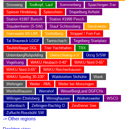
Sinswang
Sodkopf, Lauf
Sommerberg
Spaichingen 3-er
Spieser Hindelang
Spiesshorn
Stapelburg Airfield
Station #1997 Bursch
Station #1998 Pesch
Staudernheim (S-SW)
Stauf Schlossberg
Steckweiler
Sternwarte MI-LBK
Stettelberg
Stüppel / Fort-Fun
Tal Brauneck LGGF
Tannschach
Tegelberg Startplatz
Teufelsflieger DGL
Trier Yachthafen
TRX
UnternbergRuhpolding
Urenschwang e.V
Ürzig S/SW
Vogelsang
WAKU Heubach 0-40°
WAKU Nord 0-65°
WAKU Nord 0-65°
WAKU Reichenhausen
WAKU Spielbg 30-100°
Waldstetten Skihütte
Wank
Wehingen
Weiler - RML
Weiler bei Monzingen
Wenholthausen
Werrahof
WeserBergLand DGFCHx
Willingen Ettelsberg
Wirmighausen
Wolketsweiler
WSCÜ
Zeltenbach
Zeltingen-Rachtig O
Zeuthener See
Zuflucht-Rossbühl SW
-> Other regions