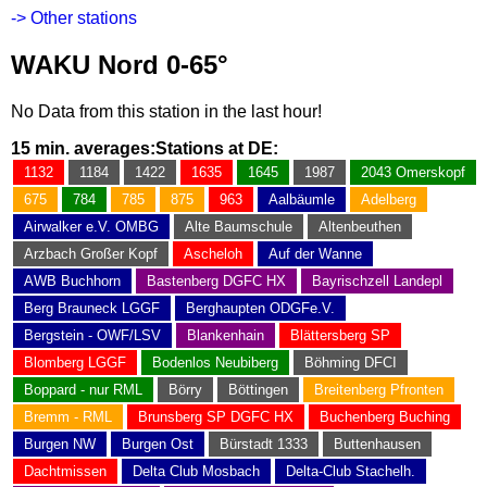
-> Other stations
WAKU Nord 0-65°
No Data from this station in the last hour!
15 min. averages:
Stations at DE:
1132
1184
1422
1635
1645
1987
2043 Omerskopf
675
784
785
875
963
Aalbäumle
Adelberg
Airwalker e.V. OMBG
Alte Baumschule
Altenbeuthen
Arzbach Großer Kopf
Ascheloh
Auf der Wanne
AWB Buchhorn
Bastenberg DGFC HX
Bayrischzell Landepl
Berg Brauneck LGGF
Berghaupten ODGFe.V.
Bergstein - OWF/LSV
Blankenhain
Blättersberg SP
Blomberg LGGF
Bodenlos Neubiberg
Böhming DFCI
Boppard - nur RML
Börry
Böttingen
Breitenberg Pfronten
Bremm - RML
Brunsberg SP DGFC HX
Buchenberg Buching
Burgen NW
Burgen Ost
Bürstadt 1333
Buttenhausen
Dachtmissen
Delta Club Mosbach
Delta-Club Stachelh.