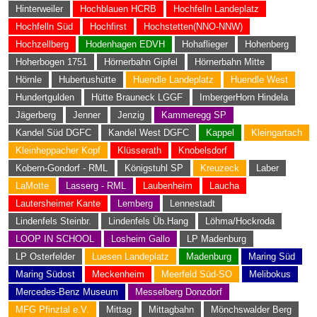
Hinterweiler
Hochblauen HCRB
Hochfelln Landeplatz
Hochfelln Süd
Hochfirst
Hochstetten(NNO-NNW)
Hochzellberg
Hodenhagen EDVH
Hohaflieger
Hohenberg
Hoherbogen 1751
Hörnerbahn Gipfel
Hörnerbahn Mitte
Hörnle
Hubertushütte
Huendle Landeplatz
Huendle West
Hundertgulden
Hütte Brauneck LGGF
ImbergerHorn Hindela
Jägerberg
Jenner
Jenzig
Kammeregg SP
Kandel Süd DGFC
Kandel West DGFC
Kappel
Kleingartach
Kleinheppacher Kopf
Klüsserath
Knobelsdorf
Kobern-Gondorf - RML
Königstuhl SP
Kreuzeck
Laber
LaMotte
Lasserg - RML
Laubenheim
Laucha
Lautersheimer Kante
Lemberg
Lennestadt
Lindenfels Steinbr.
Lindenfels Üb.Hang
Löhma/Hockroda
LOOP IN SCHOOL
Losheim Gallo
LP Madenburg
LP Osterfelder
Luesen Landeplatz
Madenburg
Maring Süd
Maring Südost
Meckenheim
Meerfeld Süd-SO
Melibokus
Mercedes-Benz Museum
Messelberg Donzdorf
MFG Pfinztal e.V.
Mittag
Mittagbahn
Mönchswalder Berg