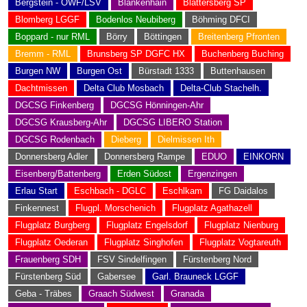
Bergstein - OWF/LSV
Blankenhain
Blättersberg SP
Blomberg LGGF
Bodenlos Neubiberg
Böhming DFCI
Boppard - nur RML
Börry
Böttingen
Breitenberg Pfronten
Bremm - RML
Brunsberg SP DGFC HX
Buchenberg Buching
Burgen NW
Burgen Ost
Bürstadt 1333
Buttenhausen
Dachtmissen
Delta Club Mosbach
Delta-Club Stachelh.
DGCSG Finkenberg
DGCSG Hönningen-Ahr
DGCSG Krausberg-Ahr
DGCSG LIBERO Station
DGCSG Rodenbach
Dieberg
Dielmissen Ith
Donnersberg Adler
Donnersberg Rampe
EDUO
EINKORN
Eisenberg/Battenberg
Erden Südost
Ergenzingen
Erlau Start
Eschbach - DGLC
Eschlkam
FG Daidalos
Finkennest
Flugpl. Morschenich
Flugplatz Agathazell
Flugplatz Burgberg
Flugplatz Engelsdorf
Flugplatz Nienburg
Flugplatz Oederan
Flugplatz Singhofen
Flugplatz Vogtareuth
Frauenberg SDH
FSV Sindelfingen
Fürstenberg Nord
Fürstenberg Süd
Gabersee
Garl. Brauneck LGGF
Geba - Träbes
Graach Südwest
Granada