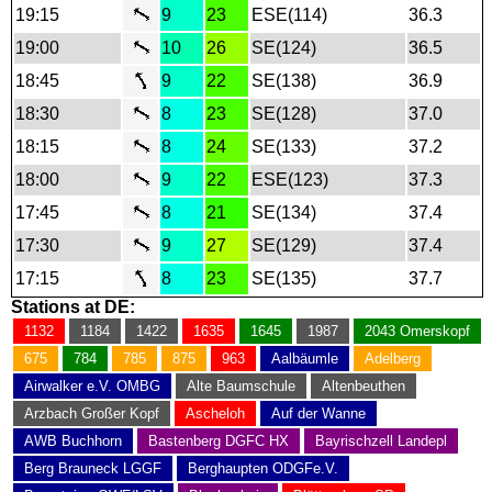
19:15
9
23
ESE(114)
36.3
19:00
10
26
SE(124)
36.5
18:45
9
22
SE(138)
36.9
18:30
8
23
SE(128)
37.0
18:15
8
24
SE(133)
37.2
18:00
9
22
ESE(123)
37.3
17:45
8
21
SE(134)
37.4
17:30
9
27
SE(129)
37.4
17:15
8
23
SE(135)
37.7
Stations at DE:
1132
1184
1422
1635
1645
1987
2043 Omerskopf
675
784
785
875
963
Aalbäumle
Adelberg
Airwalker e.V. OMBG
Alte Baumschule
Altenbeuthen
Arzbach Großer Kopf
Ascheloh
Auf der Wanne
AWB Buchhorn
Bastenberg DGFC HX
Bayrischzell Landepl
Berg Brauneck LGGF
Berghaupten ODGFe.V.