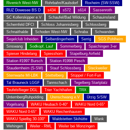
Rivenich West-NW
Rohrbahn/Kaulsdorf
Roxheim (SW-SSW)
RUZ Dowesee BS D
s434
s572
s614
Sassenroth
SC Kollerskipper e.V
Schaufel/Bad Wildung
Schauinsland
Schernfeld DFCI
Schloss Johannisberg
Schlossberg
Schnaithalde
Schoden West-NW
Schraba
Schwanden
Segelclub Inheiden
Selberdingerheim
Serrig
SGS Pohlheim
Sinswang
Sodkopf, Lauf
Sommerberg
Spaichingen 3-er
Spieser Hindelang
Spiesshorn
Stapelburg Airfield
Station #1997 Bursch
Station #1998 Pesch
Staudernheim (S-SW)
Stauf Schlossberg
Steckweiler
Sternwarte MI-LBK
Stettelberg
Stüppel / Fort-Fun
Tal Brauneck LGGF
Tannschach
Tegelberg Startplatz
Teufelsflieger DGL
Trier Yachthafen
TRX
UnternbergRuhpolding
Urenschwang e.V
Ürzig S/SW
Vogelsang
WAKU Heubach 0-40°
WAKU Nord 0-65°
WAKU Nord 0-65°
WAKU Reichenhausen
WAKU Spielbg 30-100°
Waldstetten Skihütte
Wank
Wehingen
Weiler - RML
Weiler bei Monzingen