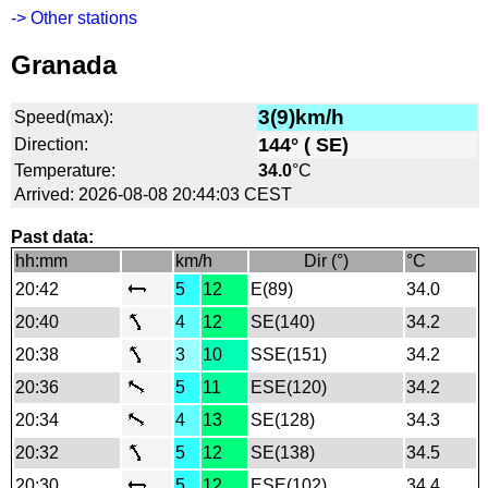
-> Other stations
Granada
3(9)km/h
Speed(max):
144° ( SE)
Direction:
Temperature:
34.0
°C
Arrived: 2026-08-08 20:44:03 CEST
Past data:
hh:mm
km/h
Dir (°)
°C
20:42
5
12
E(89)
34.0
20:40
4
12
SE(140)
34.2
20:38
3
10
SSE(151)
34.2
20:36
5
11
ESE(120)
34.2
20:34
4
13
SE(128)
34.3
20:32
5
12
SE(138)
34.5
20:30
5
12
ESE(102)
34.4