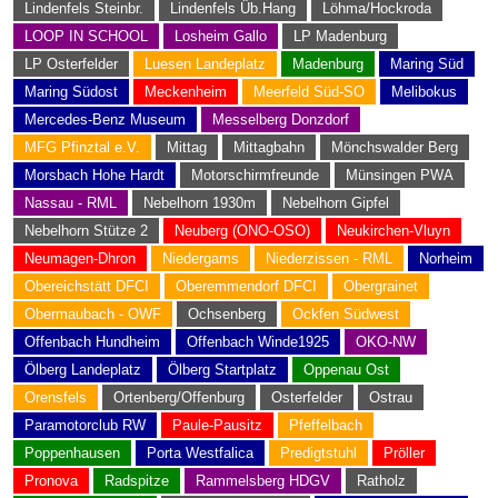
Lindenfels Steinbr.
Lindenfels Üb.Hang
Löhma/Hockroda
LOOP IN SCHOOL
Losheim Gallo
LP Madenburg
LP Osterfelder
Luesen Landeplatz
Madenburg
Maring Süd
Maring Südost
Meckenheim
Meerfeld Süd-SO
Melibokus
Mercedes-Benz Museum
Messelberg Donzdorf
MFG Pfinztal e.V.
Mittag
Mittagbahn
Mönchswalder Berg
Morsbach Hohe Hardt
Motorschirmfreunde
Münsingen PWA
Nassau - RML
Nebelhorn 1930m
Nebelhorn Gipfel
Nebelhorn Stütze 2
Neuberg (ONO-OSO)
Neukirchen-Vluyn
Neumagen-Dhron
Niedergams
Niederzissen - RML
Norheim
Obereichstätt DFCI
Oberemmendorf DFCI
Obergrainet
Obermaubach - OWF
Ochsenberg
Ockfen Südwest
Offenbach Hundheim
Offenbach Winde1925
OKO-NW
Ölberg Landeplatz
Ölberg Startplatz
Oppenau Ost
Orensfels
Ortenberg/Offenburg
Osterfelder
Ostrau
Paramotorclub RW
Paule-Pausitz
Pfeffelbach
Poppenhausen
Porta Westfalica
Predigtstuhl
Pröller
Pronova
Radspitze
Rammelsberg HDGV
Ratholz