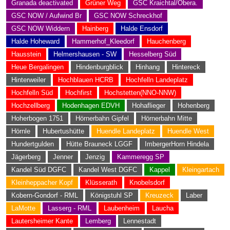
Granada deactivated
Grüner Weg
GSC Kraichtal/Obera.
GSC NOW / Aufwind Br
GSC NOW Schreckhof
GSC NOW Widdern
Hainberg
Halde Ensdorf
Halde Hoheward
Hammerhof_Kleedorf
Hauchenberg
Hausstein
Helmershausen - SW
Hesselberg Süd
Heue Bergalingen
Hindenburgblick
Hinhang
Hintereck
Hinterweiler
Hochblauen HCRB
Hochfelln Landeplatz
Hochfelln Süd
Hochfirst
Hochstetten(NNO-NNW)
Hochzellberg
Hodenhagen EDVH
Hohaflieger
Hohenberg
Hoherbogen 1751
Hörnerbahn Gipfel
Hörnerbahn Mitte
Hörnle
Hubertushütte
Huendle Landeplatz
Huendle West
Hundertgulden
Hütte Brauneck LGGF
ImbergerHorn Hindela
Jägerberg
Jenner
Jenzig
Kammeregg SP
Kandel Süd DGFC
Kandel West DGFC
Kappel
Kleingartach
Kleinheppacher Kopf
Klüsserath
Knobelsdorf
Kobern-Gondorf - RML
Königstuhl SP
Kreuzeck
Laber
LaMotte
Lasserg - RML
Laubenheim
Laucha
Lautersheimer Kante
Lemberg
Lennestadt