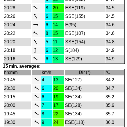
20:28
8
20
ESE(119)
34.5
20:26
6
15
SSE(155)
34.5
20:24
6
14
E(95)
34.6
20:22
8
15
ESE(107)
34.6
20:20
5
11
SSE(154)
34.8
20:18
6
12
S(184)
34.9
20:16
6
13
SE(129)
34.9
15 min. averages:
hh:mm
km/h
Dir (°)
°C
20:45
4
13
SE(127)
34.2
20:30
6
20
SE(134)
34.7
20:15
6
19
SE(134)
35.2
20:00
7
17
SE(128)
35.6
19:45
8
22
SE(134)
35.7
19:30
9
24
ESE(118)
36.0