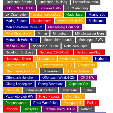
Lindenfels Steinbr.
Lindenfels Üb.Hang
Löhma/Hockroda
LOOP IN SCHOOL
Losheim Gallo
LP Madenburg
LP Osterfelder
Luesen Landeplatz
Madenburg
Maring Süd
Maring Südost
Meckenheim
Meerfeld Süd-SO
Melibokus
Mercedes-Benz Museum
Messelberg Donzdorf
MFG Pfinztal e.V.
Mittag
Mittagbahn
Mönchswalder Berg
Morsbach Hohe Hardt
Motorschirmfreunde
Münsingen PWA
Nassau - RML
Nebelhorn 1930m
Nebelhorn Gipfel
Nebelhorn Stütze 2
Neuberg (ONO-OSO)
Neukirchen-Vluyn
Neumagen-Dhron
Niedergams
Niederzissen - RML
Norheim
Obereichstätt DFCI
Oberemmendorf DFCI
Obergrainet
Obermaubach - OWF
Ochsenberg
Ockfen Südwest
Offenbach Hundheim
Offenbach Winde1925
OKO-NW
Ölberg Landeplatz
Ölberg Startplatz
Oppenau Ost
Orensfels
Ortenberg/Offenburg
Osterfelder
Ostrau
Paramotorclub RW
Paule-Pausitz
Pfeffelbach
Poppenhausen
Porta Westfalica
Predigtstuhl
Pröller
Pronova
Radspitze
Rammelsberg HDGV
Ratholz