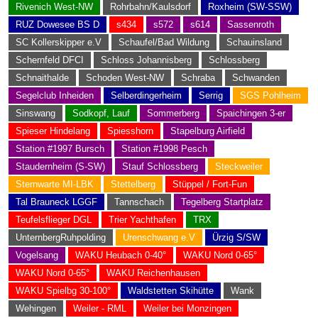
Rivenich West-NW
Rohrbahn/Kaulsdorf
Roxheim (SW-SSW)
RUZ Dowesee BS D
s434
s572
s614
Sassenroth
SC Kollerskipper e.V
Schaufel/Bad Wildung
Schauinsland
Schernfeld DFCI
Schloss Johannisberg
Schlossberg
Schnaithalde
Schoden West-NW
Schraba
Schwanden
Segelclub Inheiden
Selberdingerheim
Serrig
SGS Pohlheim
Sinswang
Sodkopf, Lauf
Sommerberg
Spaichingen 3-er
Spieser Hindelang
Spiesshorn
Stapelburg Airfield
Station #1997 Bursch
Station #1998 Pesch
Staudernheim (S-SW)
Stauf Schlossberg
Steckweiler
Sternwarte MI-LBK
Stettelberg
Stüppel / Fort-Fun
Tal Brauneck LGGF
Tannschach
Tegelberg Startplatz
Teufelsflieger DGL
Trier Yachthafen
TRX
UnternbergRuhpolding
Urenschwang e.V
Ürzig S/SW
Vogelsang
WAKU Heubach 0-40°
WAKU Nord 0-65°
WAKU Nord 0-65°
WAKU Reichenhausen
WAKU Spielbg 30-100°
Waldstetten Skihütte
Wank
Wehingen
Weiler - RML
Weiler bei Monzingen