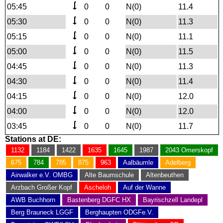
05:45
0
0
N(0)
11.4
05:30
0
0
N(0)
11.3
05:15
0
0
N(0)
11.1
05:00
0
0
N(0)
11.5
04:45
0
0
N(0)
11.3
04:30
0
0
N(0)
11.4
04:15
0
0
N(0)
12.0
04:00
0
0
N(0)
12.0
03:45
0
0
N(0)
11.7
Stations at DE:
1132
1184
1422
1635
1645
1987
2043 Omerskopf
675
784
785
875
963
Aalbäumle
Adelberg
Airwalker e.V. OMBG
Alte Baumschule
Altenbeuthen
Arzbach Großer Kopf
Ascheloh
Auf der Wanne
AWB Buchhorn
Bastenberg DGFC HX
Bayrischzell Landepl
Berg Brauneck LGGF
Berghaupten ODGFe.V.