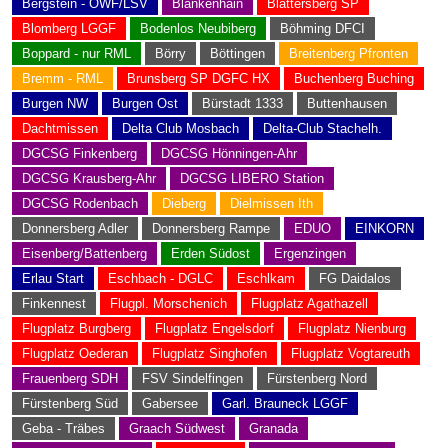
Bergstein - OWF/LSV
Blankenhain
Blättersberg SP
Blomberg LGGF
Bodenlos Neubiberg
Böhming DFCI
Boppard - nur RML
Börry
Böttingen
Breitenberg Pfronten
Bremm - RML
Brunsberg SP DGFC HX
Buchenberg Buching
Burgen NW
Burgen Ost
Bürstadt 1333
Buttenhausen
Dachtmissen
Delta Club Mosbach
Delta-Club Stachelh.
DGCSG Finkenberg
DGCSG Hönningen-Ahr
DGCSG Krausberg-Ahr
DGCSG LIBERO Station
DGCSG Rodenbach
Dieberg
Dielmissen Ith
Donnersberg Adler
Donnersberg Rampe
EDUO
EINKORN
Eisenberg/Battenberg
Erden Südost
Ergenzingen
Erlau Start
Eschbach - DGLC
Eschlkam
FG Daidalos
Finkennest
Flugpl. Morschenich
Flugplatz Agathazell
Flugplatz Burgberg
Flugplatz Engelsdorf
Flugplatz Nienburg
Flugplatz Oederan
Flugplatz Singhofen
Flugplatz Vogtareuth
Frauenberg SDH
FSV Sindelfingen
Fürstenberg Nord
Fürstenberg Süd
Gabersee
Garl. Brauneck LGGF
Geba - Träbes
Graach Südwest
Granada