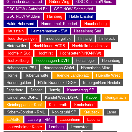
Granada deactivated
Grüner Weg
GSC Kraichtal/Obera.
GSC NOW / Aufwind Br
GSC NOW Schreckhof
GSC NOW Widdern
Hainberg
Halde Ensdorf
Halde Hoheward
Hammerhof_Kleedorf
Hauchenberg
Hausstein
Helmershausen - SW
Hesselberg Süd
Heue Bergalingen
Hindenburgblick
Hinhang
Hintereck
Hinterweiler
Hochblauen HCRB
Hochfelln Landeplatz
Hochfelln Süd
Hochfirst
Hochstetten(NNO-NNW)
Hochzellberg
Hodenhagen EDVH
Hohaflieger
Hohenberg
Hoherbogen 1751
Hörnerbahn Gipfel
Hörnerbahn Mitte
Hörnle
Hubertushütte
Huendle Landeplatz
Huendle West
Hundertgulden
Hütte Brauneck LGGF
ImbergerHorn Hindela
Jägerberg
Jenner
Jenzig
Kammeregg SP
Kandel Süd DGFC
Kandel West DGFC
Kappel
Kleingartach
Kleinheppacher Kopf
Klüsserath
Knobelsdorf
Kobern-Gondorf - RML
Königstuhl SP
Kreuzeck
Laber
LaMotte
Lasserg - RML
Laubenheim
Laucha
Lautersheimer Kante
Lemberg
Lennestadt