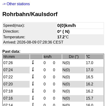
-> Other stations
Rohrbahn/Kaulsdorf
0(0)km/h
Speed(max):
0° ( N)
Direction:
Temperature:
17.2
°C
Arrived: 2026-08-09 07:28:36 CEST
Past data:
hh:mm
km/h
Dir (°)
°C
07:26
0
0
N(0)
17.0
07:24
0
0
N(0)
17.0
07:22
0
0
N(0)
16.5
07:20
0
0
N(0)
16.2
07:18
0
0
N(0)
16.2
07:16
0
0
N(0)
15.7
07:14
0
0
N(0)
16.0